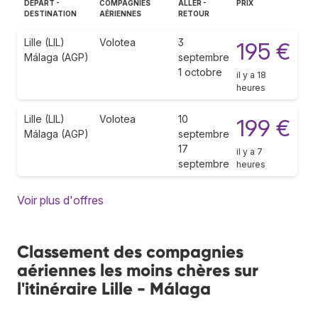
DÉPART -
COMPAGNIES
ALLER -
PRIX
DESTINATION
AÉRIENNES
RETOUR
Lille (LIL)
Volotea
3
195 €
Málaga (AGP)
septembre
1 octobre
il y a 18
heures
Lille (LIL)
Volotea
10
199 €
Málaga (AGP)
septembre
17
il y a 7
septembre
heures
Voir plus d'offres
Classement des compagnies
aériennes les moins chères sur
l'itinéraire Lille - Málaga