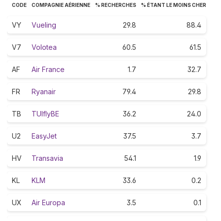
CODE
COMPAGNIE AÉRIENNE
% RECHERCHES
% ÉTANT LE MOINS CHER
VY
Vueling
29.8
88.4
V7
Volotea
60.5
61.5
AF
Air France
1.7
32.7
FR
Ryanair
79.4
29.8
TB
TUIflyBE
36.2
24.0
U2
EasyJet
37.5
3.7
HV
Transavia
54.1
1.9
KL
KLM
33.6
0.2
UX
Air Europa
3.5
0.1