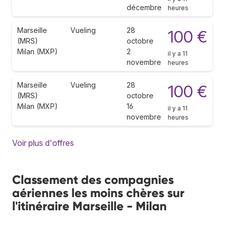
décembre
heures
Marseille
Vueling
28
100 €
(MRS)
octobre
Milan (MXP)
2
il y a 11
novembre
heures
Marseille
Vueling
28
100 €
(MRS)
octobre
Milan (MXP)
16
il y a 11
novembre
heures
Voir plus d'offres
Classement des compagnies
aériennes les moins chères sur
l'itinéraire Marseille - Milan