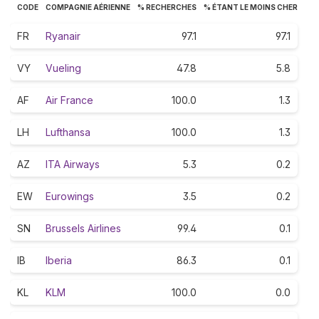
CODE
COMPAGNIE AÉRIENNE
% RECHERCHES
% ÉTANT LE MOINS CHER
FR
Ryanair
97.1
97.1
VY
Vueling
47.8
5.8
AF
Air France
100.0
1.3
LH
Lufthansa
100.0
1.3
AZ
ITA Airways
5.3
0.2
EW
Eurowings
3.5
0.2
SN
Brussels Airlines
99.4
0.1
IB
Iberia
86.3
0.1
KL
KLM
100.0
0.0