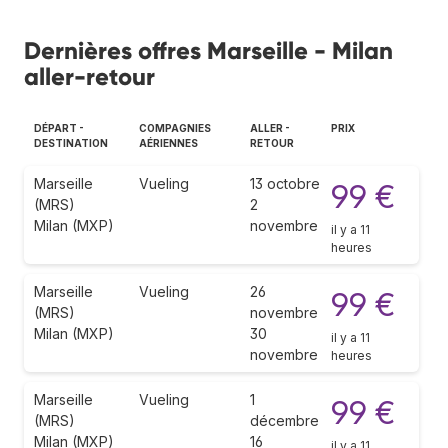
Dernières offres Marseille - Milan
aller-retour
DÉPART -
COMPAGNIES
ALLER -
PRIX
DESTINATION
AÉRIENNES
RETOUR
Marseille
Vueling
13 octobre
99 €
(MRS)
2
Milan (MXP)
novembre
il y a 11
heures
Marseille
Vueling
26
99 €
(MRS)
novembre
Milan (MXP)
30
il y a 11
novembre
heures
Marseille
Vueling
1
99 €
(MRS)
décembre
Milan (MXP)
16
il y a 11