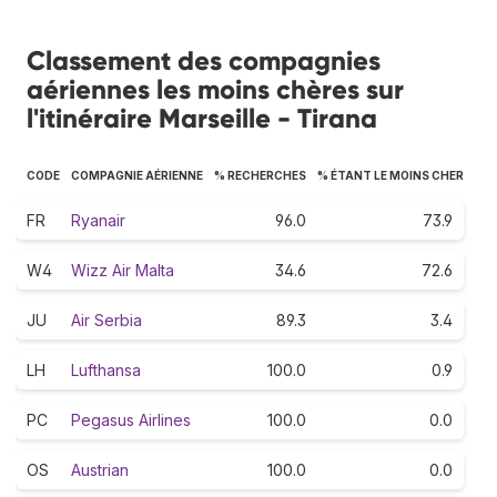
Classement des compagnies
aériennes les moins chères sur
l'itinéraire Marseille - Tirana
CODE
COMPAGNIE AÉRIENNE
% RECHERCHES
% ÉTANT LE MOINS CHER
FR
Ryanair
96.0
73.9
W4
Wizz Air Malta
34.6
72.6
JU
Air Serbia
89.3
3.4
LH
Lufthansa
100.0
0.9
PC
Pegasus Airlines
100.0
0.0
OS
Austrian
100.0
0.0