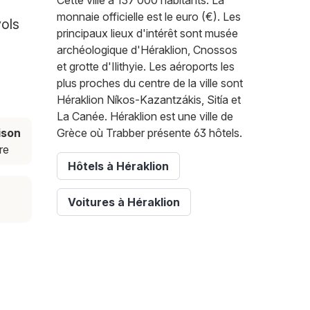
Cette ville a 137 000 habitants. La
monnaie officielle est le euro (€). Les
vols
principaux lieux d'intérêt sont musée
archéologique d'Héraklion, Cnossos
et grotte d'Ilithyie. Les aéroports les
plus proches du centre de la ville sont
Héraklion Níkos-Kazantzákis, Sitía et
La Canée. Héraklion est une ville de
ison
Grèce où Trabber présente 63 hôtels.
re
Hôtels à Héraklion
Voitures à Héraklion