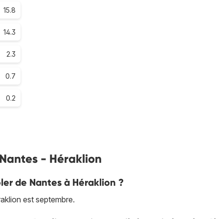
15.8
14.3
2.3
0.7
0.2
 Nantes - Héraklion
oler de Nantes à Héraklion ?
aklion est septembre.