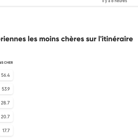
il y a 8 heures
ennes les moins chères sur l'itinéraire
NS CHER
56.4
53.9
28.7
20.7
17.7