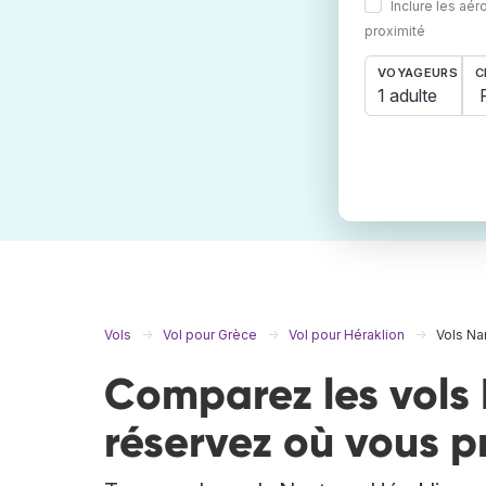
Inclure les aér
proximité
VOYAGEURS
C
1 adulte
Vols
Vol pour Grèce
Vol pour Héraklion
Vols Na
Comparez les vols 
réservez où vous p