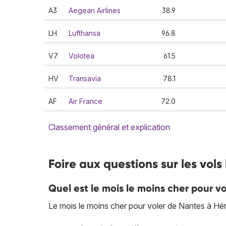
A3
Aegean Airlines
38.9
LH
Lufthansa
96.8
V7
Volotea
61.5
HV
Transavia
78.1
AF
Air France
72.0
Classement général et explication
Foire aux questions sur les vols
Quel est le mois le moins cher pour v
Le mois le moins cher pour voler de Nantes à Hér