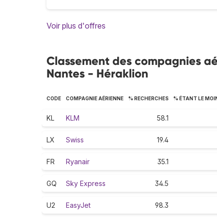
Voir plus d'offres
Classement des compagnies aéri
Nantes - Héraklion
CODE
COMPAGNIE AÉRIENNE
% RECHERCHES
% ÉTANT LE MOI
KL
KLM
58.1
LX
Swiss
19.4
FR
Ryanair
35.1
GQ
Sky Express
34.5
U2
EasyJet
98.3