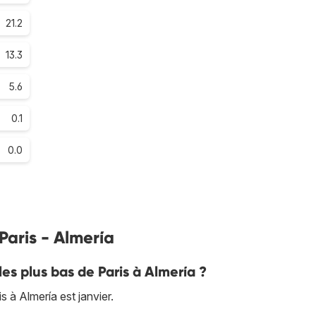
21.2
13.3
5.6
0.1
0.0
 Paris - Almería
les plus bas de Paris à Almería ?
 à Almería est janvier.