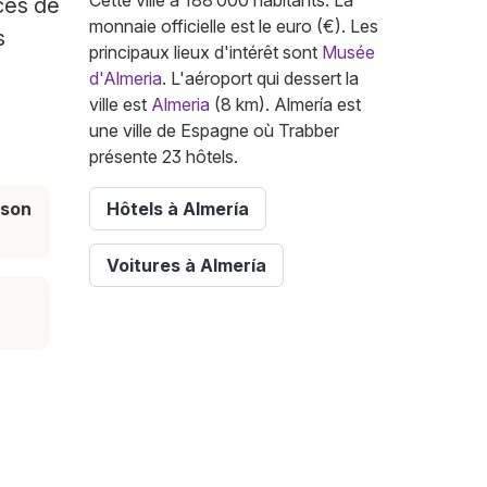
Cette ville a 188 000 habitants. La
ces de
monnaie officielle est le euro (€). Les
s
principaux lieux d'intérêt sont
Musée
d'Almeria
. L'aéroport qui dessert la
ville est
Almeria
(8 km). Almería est
une ville de Espagne où Trabber
présente 23 hôtels.
ison
Hôtels à Almería
Voitures à Almería