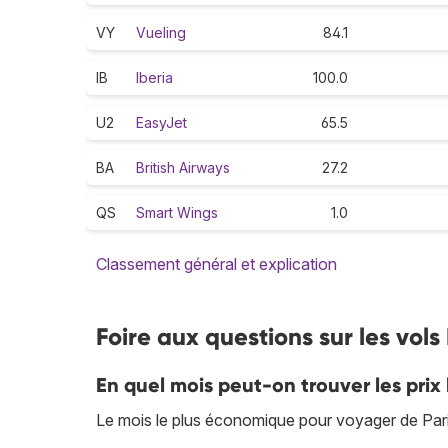
VY
Vueling
84.1
IB
Iberia
100.0
U2
EasyJet
65.5
BA
British Airways
27.2
QS
Smart Wings
1.0
Classement général et explication
Foire aux questions sur les vols
En quel mois peut-on trouver les prix 
Le mois le plus économique pour voyager de Paris