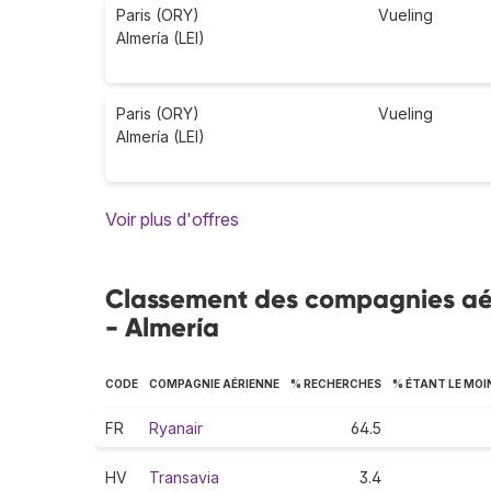
Paris (ORY)
Vueling
Almería (LEI)
Paris (ORY)
Vueling
Almería (LEI)
Voir plus d'offres
Classement des compagnies aérie
- Almería
CODE
COMPAGNIE AÉRIENNE
% RECHERCHES
% ÉTANT LE MOI
FR
Ryanair
64.5
HV
Transavia
3.4