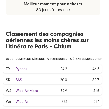
Meilleur moment pour acheter
80 jours à l'avance
Classement des compagnies
aériennes les moins chères sur
l'itinéraire Paris - Citium
CODE
COMPAGNIE AÉRIENNE
% RECHERCHES
% ÉTANT LE MOINS CHER
FR
Ryanair
24.2
46.6
SK
SAS
20.0
32.7
W4
Wizz Air Malta
50.9
31.5
W6
Wizz Air
72.1
25.1