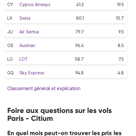
CY
Cyprus Airways
41.2
19.5
LX
Swiss
80.1
10.7
JU
Air Serbia
79.7
9.5
OS
Austrian
96.4
8.5
LO
LOT
58.7
7.5
GQ
Sky Express
94.8
4.8
Classement général et explication
Foire aux questions sur les vols
Paris - Citium
En quel mois peut-on trouver les prix les