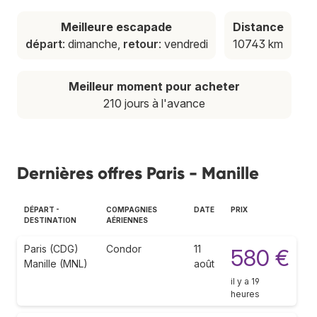
Meilleure escapade
Distance
départ
: dimanche,
retour
: vendredi
10743 km
Meilleur moment pour acheter
210 jours à l'avance
Dernières offres Paris - Manille
DÉPART -
COMPAGNIES
DATE
PRIX
DESTINATION
AÉRIENNES
Paris (CDG)
Condor
11
580 €
Manille (MNL)
août
il y a 19
heures