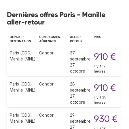
Dernières offres Paris - Manille
aller-retour
DÉPART -
COMPAGNIES
ALLER -
PRIX
DESTINATION
AÉRIENNES
RETOUR
Paris (CDG)
Condor
27
910 €
Manille (MNL)
septembre
27
il y a 19
octobre
heures
Paris (CDG)
Condor
28
910 €
Manille (MNL)
septembre
27
il y a 25
octobre
heures
Paris (CDG)
Condor
29
930 €
Manille (MNL)
septembre
27
il y a 19