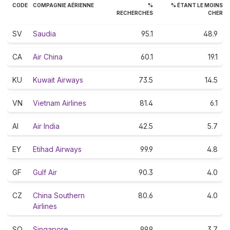
CODE
COMPAGNIE AÉRIENNE
%
% ÉTANT LE MOINS
RECHERCHES
CHER
SV
Saudia
95.1
48.9
CA
Air China
60.1
19.1
KU
Kuwait Airways
73.5
14.5
VN
Vietnam Airlines
81.4
6.1
AI
Air India
42.5
5.7
EY
Etihad Airways
99.9
4.8
GF
Gulf Air
90.3
4.0
CZ
China Southern
80.6
4.0
Airlines
SQ
Singapore
99.9
3.7