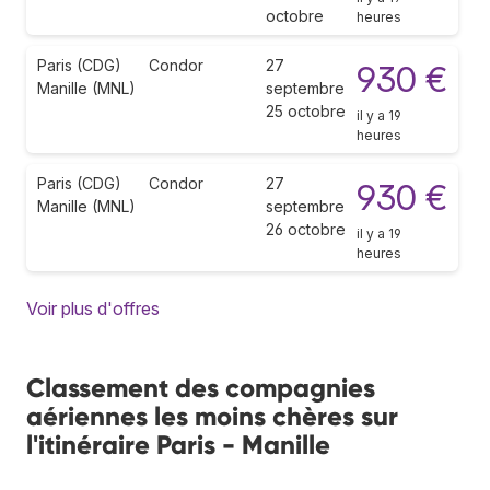
octobre
heures
Paris (CDG)
Condor
27
930 €
Manille (MNL)
septembre
25 octobre
il y a 19
heures
Paris (CDG)
Condor
27
930 €
Manille (MNL)
septembre
26 octobre
il y a 19
heures
Voir plus d'offres
Classement des compagnies
aériennes les moins chères sur
l'itinéraire Paris - Manille