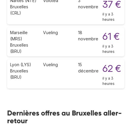
Nantes (NTE)
Volotea
3
37 €
Bruxelles
novembre
(CRL)
il y a 3
heures
Marseille
Vueling
18
61 €
(MRS)
novembre
Bruxelles
il y a 3
(BRU)
heures
Lyon (LYS)
Vueling
15
62 €
Bruxelles
décembre
(BRU)
il y a 3
heures
Dernières offres au Bruxelles aller-
retour