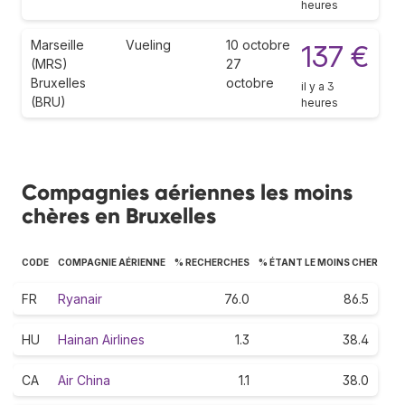
heures
Marseille
Vueling
10 octobre
137 €
(MRS)
27
Bruxelles
octobre
il y a 3
(BRU)
heures
Compagnies aériennes les moins
chères en Bruxelles
CODE
COMPAGNIE AÉRIENNE
% RECHERCHES
% ÉTANT LE MOINS CHER
FR
Ryanair
76.0
86.5
HU
Hainan Airlines
1.3
38.4
CA
Air China
1.1
38.0