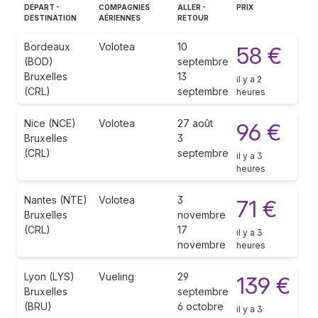
DÉPART -
COMPAGNIES
ALLER -
PRIX
DESTINATION
AÉRIENNES
RETOUR
Bordeaux
Volotea
10
58 €
(BOD)
septembre
Bruxelles
13
il y a 2
(CRL)
septembre
heures
Nice (NCE)
Volotea
27 août
96 €
Bruxelles
3
(CRL)
septembre
il y a 3
heures
Nantes (NTE)
Volotea
3
71 €
Bruxelles
novembre
(CRL)
17
il y a 3
novembre
heures
Lyon (LYS)
Vueling
29
139 €
Bruxelles
septembre
(BRU)
6 octobre
il y a 3