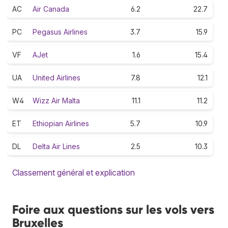
AC
Air Canada
6.2
22.7
PC
Pegasus Airlines
3.7
15.9
VF
AJet
1.6
15.4
UA
United Airlines
7.8
12.1
W4
Wizz Air Malta
11.1
11.2
ET
Ethiopian Airlines
5.7
10.9
DL
Delta Air Lines
2.5
10.3
Classement général et explication
Foire aux questions sur les vols vers
Bruxelles