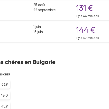
25 août
131 €
22 septembre
il y a 44 minutes
1 juin
144 €
15 juin
il y a 47 minutes
s chères en Bulgarie
NS CHER
63.9
48.0
45.9