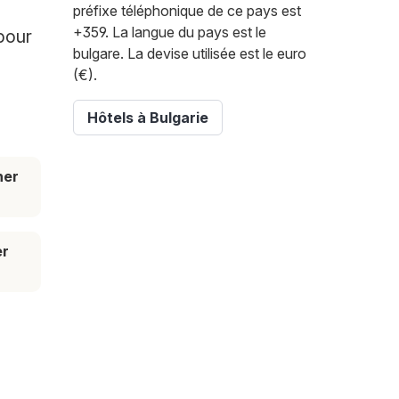
préfixe téléphonique de ce pays est
+359. La langue du pays est le
pour
bulgare. La devise utilisée est le euro
(€).
Hôtels à Bulgarie
her
er