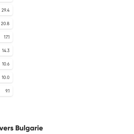
29.4
20.8
17.1
14.3
10.6
10.0
9.1
 vers Bulgarie