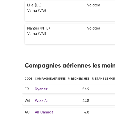
Lille (LIL)
Volotea
Varna (VAR)
Nantes (NTE)
Volotea
Varna (VAR)
Compagnies aériennes les moin
CODE
COMPAGNIE AÉRIENNE
% RECHERCHES
% ÉTANT LE MOI
FR
Ryanair
54.9
W6
Wizz Air
49.8
AC
Air Canada
4.8