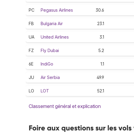
PC
Pegasus Airlines
30.6
FB
Bulgaria Air
23.1
UA
United Airlines
3.1
FZ
Fly Dubai
5.2
6E
IndiGo
1.1
JU
Air Serbia
49.9
LO
LOT
52.1
Classement général et explication
Foire aux questions sur les vols