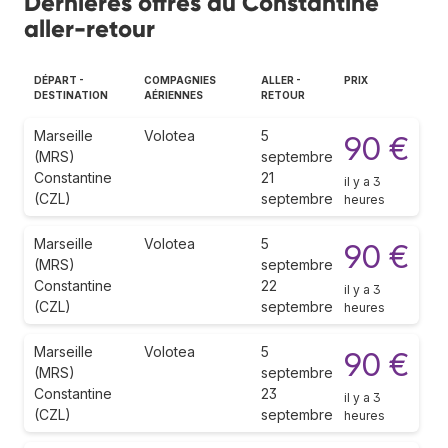
Dernières offres au Constantine
aller-retour
DÉPART -
COMPAGNIES
ALLER -
PRIX
DESTINATION
AÉRIENNES
RETOUR
Marseille
Volotea
5
90 €
(MRS)
septembre
Constantine
21
il y a 3
(CZL)
septembre
heures
Marseille
Volotea
5
90 €
(MRS)
septembre
Constantine
22
il y a 3
(CZL)
septembre
heures
Marseille
Volotea
5
90 €
(MRS)
septembre
Constantine
23
il y a 3
(CZL)
septembre
heures