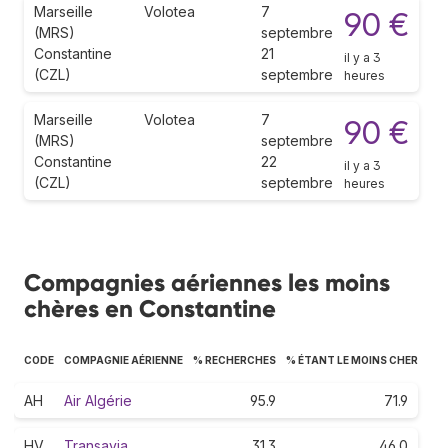
Marseille
Volotea
7
90 €
(MRS)
septembre
Constantine
21
il y a 3
(CZL)
septembre
heures
Marseille
Volotea
7
90 €
(MRS)
septembre
Constantine
22
il y a 3
(CZL)
septembre
heures
Compagnies aériennes les moins
chères en Constantine
CODE
COMPAGNIE AÉRIENNE
% RECHERCHES
% ÉTANT LE MOINS CHER
AH
Air Algérie
95.9
71.9
HV
Transavia
31.3
46.0