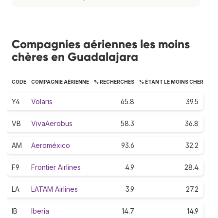
Compagnies aériennes les moins
chères en Guadalajara
CODE
COMPAGNIE AÉRIENNE
% RECHERCHES
% ÉTANT LE MOINS CHER
Y4
Volaris
65.8
39.5
VB
VivaAerobus
58.3
36.8
AM
Aeroméxico
93.6
32.2
F9
Frontier Airlines
4.9
28.4
LA
LATAM Airlines
3.9
27.2
IB
Iberia
14.7
14.9