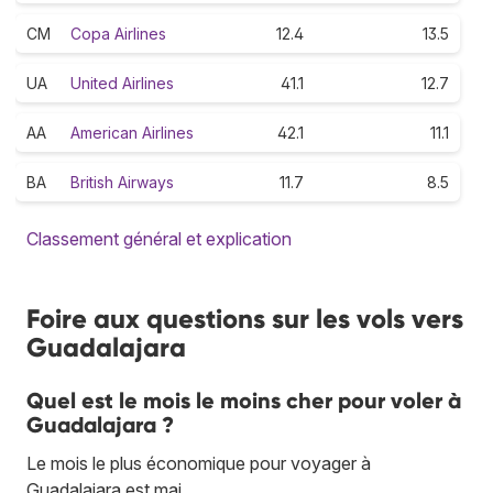
CM
Copa Airlines
12.4
13.5
UA
United Airlines
41.1
12.7
AA
American Airlines
42.1
11.1
BA
British Airways
11.7
8.5
Classement général et explication
Foire aux questions sur les vols vers
Guadalajara
Quel est le mois le moins cher pour voler à
Guadalajara ?
Le mois le plus économique pour voyager à
Guadalajara est mai.