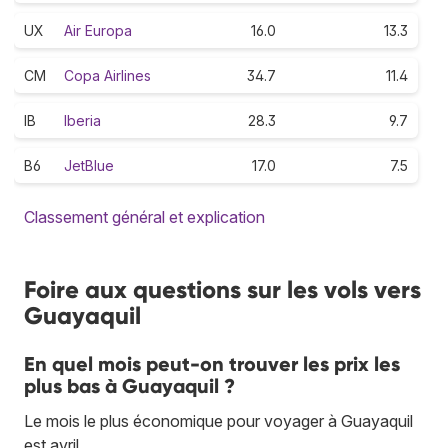
UX
Air Europa
16.0
13.3
CM
Copa Airlines
34.7
11.4
IB
Iberia
28.3
9.7
B6
JetBlue
17.0
7.5
Classement général et explication
Foire aux questions sur les vols vers
Guayaquil
En quel mois peut-on trouver les prix les
plus bas à Guayaquil ?
Le mois le plus économique pour voyager à Guayaquil
est avril.