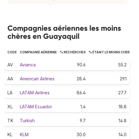
Compagnies aériennes les moins
chères en Guayaquil
CODE
COMPAGNIE AÉRIENNE
% RECHERCHES
% ÉTANT LE MOINS CHER
AV
Avianca
90.6
55.2
AA
American Airlines
28.4
29.1
LA
LATAM Airlines
86.4
27.7
XL
LATAM Ecuador
1.4
18.8
TK
Turkish
9.7
14.8
KL
KLM
30.0
14.0