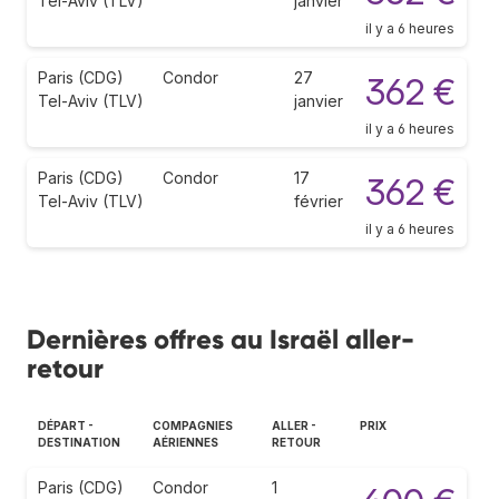
Tel-Aviv (TLV)
janvier
il y a 6 heures
Paris (CDG)
Condor
27
362 €
Tel-Aviv (TLV)
janvier
il y a 6 heures
Paris (CDG)
Condor
17
362 €
Tel-Aviv (TLV)
février
il y a 6 heures
Dernières offres au Israël aller-
retour
DÉPART -
COMPAGNIES
ALLER -
PRIX
DESTINATION
AÉRIENNES
RETOUR
Paris (CDG)
Condor
1