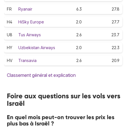
FR
Ryanair
6.3
27.8
H4
HiSky Europe
2.0
27.7
U8
Tus Airways
2.6
23.7
HY
Uzbekistan Airways
2.0
22.3
HV
Transavia
2.6
20.9
Classement général et explication
Foire aux questions sur les vols vers
Israël
En quel mois peut-on trouver les prix les
plus bas à Israël ?