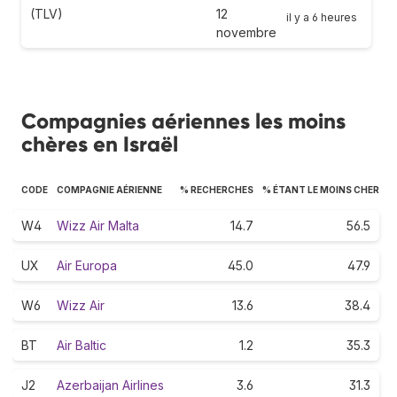
(TLV)
12
il y a 6 heures
novembre
Compagnies aériennes les moins
chères en Israël
CODE
COMPAGNIE AÉRIENNE
% RECHERCHES
% ÉTANT LE MOINS CHER
W4
Wizz Air Malta
14.7
56.5
UX
Air Europa
45.0
47.9
W6
Wizz Air
13.6
38.4
BT
Air Baltic
1.2
35.3
J2
Azerbaijan Airlines
3.6
31.3