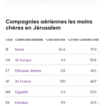
Compagnies aériennes les moins
chères en Jérusalem
CODE
COMPAGNIE AÉRIENNE
% RECHERCHES
% ÉTANT LE MOINS CHER
IB
Iberia
65.4
91.0
UX
Air Europa
4.9
78.8
ET
Ethiopian Airlines
2.8
49.2
AF
Air France
39.1
48.9
MS
EgyptAir
2.4
37.0
EK
Emirates
11.9
29.3