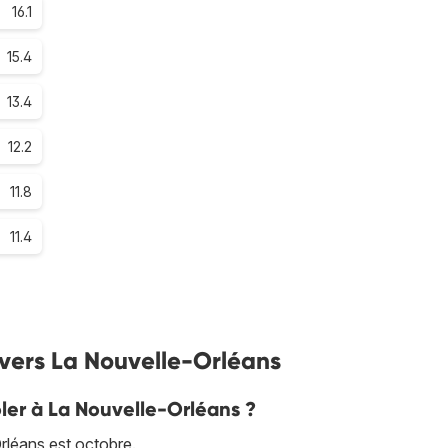
16.1
15.4
13.4
12.2
11.8
11.4
s vers La Nouvelle-Orléans
oler à La Nouvelle-Orléans ?
rléans est octobre.