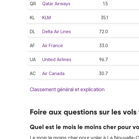
QR
Qatar Airways
1.5
KL
KLM
35.1
DL
Delta Air Lines
72.0
AF
Air France
33.0
UA
United Airlines
96.7
AC
Air Canada
30.7
Classement général et explication
Foire aux questions sur les vol
Quel est le mois le moins cher pour v
Le mois le moins cher pour voler à La Nouvelle-O