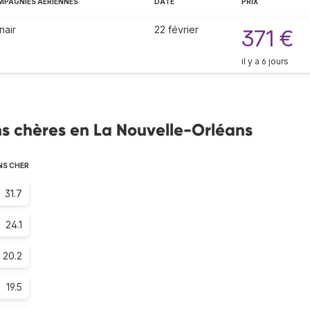
PAGNIES AÉRIENNES
DATE
PRIX
nair
22 février
371 €
il y a 6 jours
s chères en La Nouvelle-Orléans
NS CHER
31.7
24.1
20.2
19.5