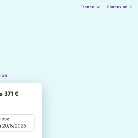
France
Connexion →
TION
e 371 €
TOUR