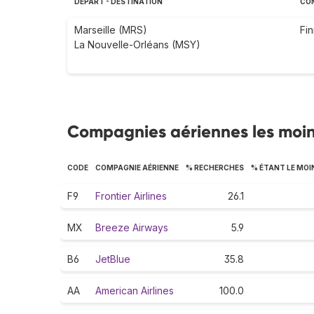
DÉPART - DESTINATION
COM
Marseille (MRS)
Fin
La Nouvelle-Orléans (MSY)
Compagnies aériennes les moin
CODE
COMPAGNIE AÉRIENNE
% RECHERCHES
% ÉTANT LE MOI
F9
Frontier Airlines
26.1
MX
Breeze Airways
5.9
B6
JetBlue
35.8
AA
American Airlines
100.0