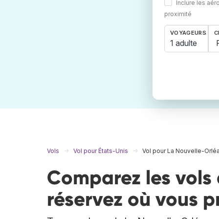
Inclure les aér
proximité
VOYAGEURS
C
1 adulte
Vols
Vol pour États-Unis
Vol pour La Nouvelle-Orlé
Comparez les vols 
réservez où vous p