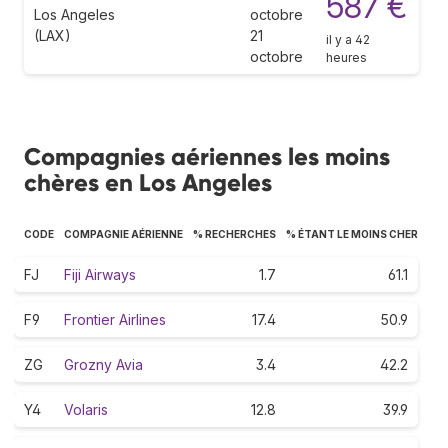
587 €
Los Angeles
octobre
(LAX)
21
il y a 42
octobre
heures
Compagnies aériennes les moins
chères en Los Angeles
CODE
COMPAGNIE AÉRIENNE
% RECHERCHES
% ÉTANT LE MOINS CHER
FJ
Fiji Airways
1.7
61.1
F9
Frontier Airlines
17.4
50.9
ZG
Grozny Avia
3.4
42.2
Y4
Volaris
12.8
39.9