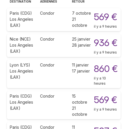
DESTINATION
AÉRIENNES
RETOUR
Paris (CDG)
Condor
7 octobre
569 €
Los Angeles
21
(LAX)
octobre
il y a 9 heures
Nice (NCE)
Condor
25 janvier
936 €
Los Angeles
28 janvier
(LAX)
il y a 9 heures
Lyon (LYS)
Condor
11 janvier
860 €
Los Angeles
17 janvier
(LAX)
il y a 10
heures
Paris (CDG)
Condor
15
569 €
Los Angeles
octobre
(LAX)
21
il y a 9 heures
octobre
Paris (CDG)
Condor
11