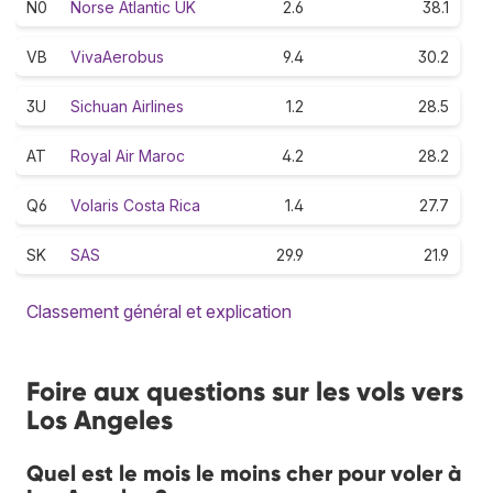
N0
Norse Atlantic UK
2.6
38.1
VB
VivaAerobus
9.4
30.2
3U
Sichuan Airlines
1.2
28.5
AT
Royal Air Maroc
4.2
28.2
Q6
Volaris Costa Rica
1.4
27.7
SK
SAS
29.9
21.9
Classement général et explication
Foire aux questions sur les vols vers
Los Angeles
Quel est le mois le moins cher pour voler à