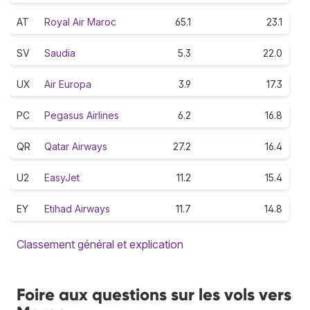
AT
Royal Air Maroc
65.1
23.1
SV
Saudia
5.3
22.0
UX
Air Europa
3.9
17.3
PC
Pegasus Airlines
6.2
16.8
QR
Qatar Airways
27.2
16.4
U2
EasyJet
11.2
15.4
EY
Etihad Airways
11.7
14.8
Classement général et explication
Foire aux questions sur les vols vers