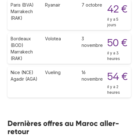
Paris (BVA)
Ryanair
7 octobre
42 €
Marrakech
(RAK)
il y a 5
jours
Bordeaux
Volotea
3
50 €
(BOD)
novembre
Marrakech
il y a 3
(RAK)
heures
Nice (NCE)
Vueling
16
54 €
Agadir (AGA)
novembre
il y a 2
heures
Dernières offres au Maroc aller-
retour