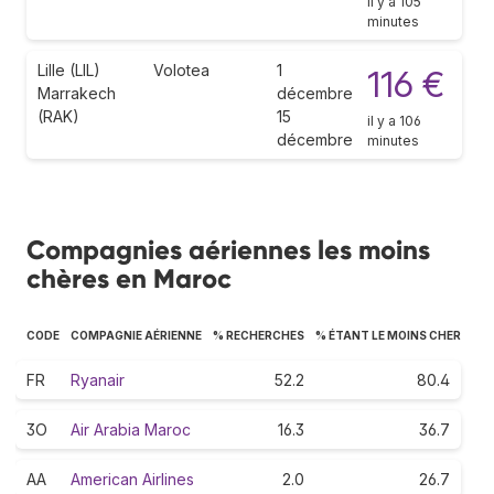
il y a 105
minutes
Lille (LIL)
Volotea
1
116 €
Marrakech
décembre
(RAK)
15
il y a 106
décembre
minutes
Compagnies aériennes les moins
chères en Maroc
CODE
COMPAGNIE AÉRIENNE
% RECHERCHES
% ÉTANT LE MOINS CHER
FR
Ryanair
52.2
80.4
3O
Air Arabia Maroc
16.3
36.7
AA
American Airlines
2.0
26.7