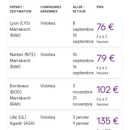
DÉPART -
COMPAGNIES
ALLER -
PRIX
DESTINATION
AÉRIENNES
RETOUR
Lyon (LYS)
Volotea
8
76 €
Marrakech
septembre
(RAK)
10
il y a 2
septembre
heures
Nantes (NTE)
Volotea
10
79 €
Marrakech
septembre
(RAK)
16
il y a 2
septembre
heures
Bordeaux
Volotea
3
102 €
(BOD)
novembre
Marrakech
21
il y a 3
(RAK)
novembre
heures
Lille (LIL)
Volotea
2 janvier
135 €
Agadir (AGA)
9 janvier