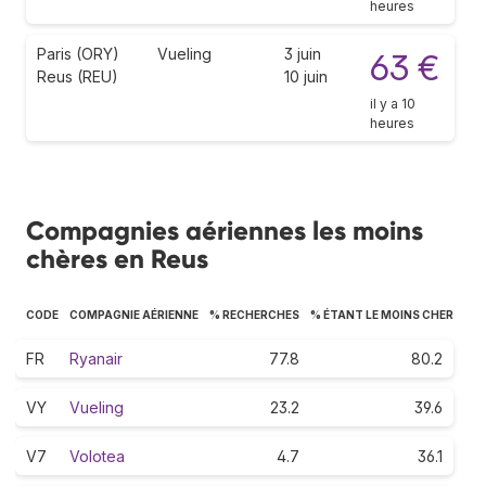
heures
Paris (ORY)
Vueling
3 juin
63 €
Reus (REU)
10 juin
il y a 10
heures
Compagnies aériennes les moins
chères en Reus
CODE
COMPAGNIE AÉRIENNE
% RECHERCHES
% ÉTANT LE MOINS CHER
FR
Ryanair
77.8
80.2
VY
Vueling
23.2
39.6
V7
Volotea
4.7
36.1