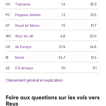
HV
Transavia
1.6
35.3
PC
Pegasus Airlines
1.2
32.5
AT
Royal Air Maroc
1.5
31.7
W9
Wizz Air UK
4.8
30.0
UX
Air Europa
27.4
24.8
IB
Iberia
34.7
12.6
AZ
ITA Airways
11.1
11.1
Classement général et explication
Foire aux questions sur les vols vers
Reus