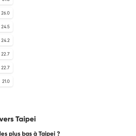
26.0
24.5
24.2
22.7
22.7
21.0
 vers Taipei
es plus bas à Taipei ?