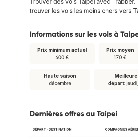
Trouver des vols Taipei avec Trabber.
trouver les vols les moins chers vers T
Informations sur les vols à Taipe
Prix minimum actuel
Prix moyen
600 €
170 €
Haute saison
Meilleur
décembre
départ
: jeudi
Dernières offres au Taipei
DÉPART - DESTINATION
COMPAGNIES AÉRIE