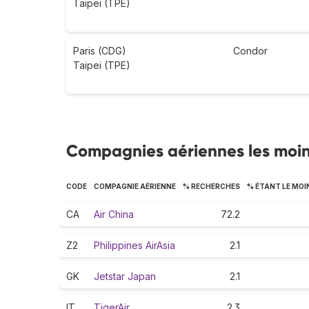
Taipei (TPE)
Paris (CDG)
Condor
Taipei (TPE)
Compagnies aériennes les moin
CODE
COMPAGNIE AÉRIENNE
% RECHERCHES
% ÉTANT LE MOI
CA
Air China
72.2
Z2
Philippines AirAsia
2.1
GK
Jetstar Japan
2.1
IT
TigerAir
2.3