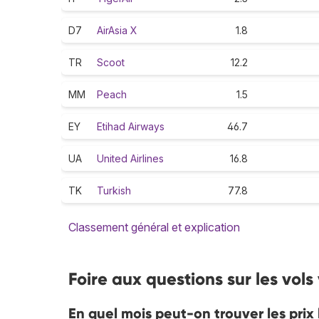
D7
AirAsia X
1.8
TR
Scoot
12.2
MM
Peach
1.5
EY
Etihad Airways
46.7
UA
United Airlines
16.8
TK
Turkish
77.8
Classement général et explication
Foire aux questions sur les vols
En quel mois peut-on trouver les prix l