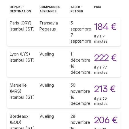
DÉPART -
COMPAGNIES
ALLER -
PRIX
DESTINATION
AÉRIENNES
RETOUR
Paris (ORY)
Transavia
3
184 €
Istanbul (IST)
Pegasus
septembre
7
il y a 7
septembre
minutes
Lyon (LYS)
Vueling
1
222 €
Istanbul (IST)
décembre
16
il y a 77
décembre
minutes
Marseille
Vueling
30
213 €
(MRS)
novembre
Istanbul (IST)
16
il y a 60
décembre
minutes
Bordeaux
Vueling
28
206 €
(BOD)
novembre
Istanbul (IST)
16