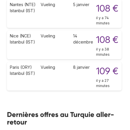
Nantes (NTE)
Vueling
5 janvier
108 €
Istanbul (IST)
il y a 74
minutes
Nice (NCE)
Vueling
14
108 €
Istanbul (IST)
décembre
il y a 38
minutes
Paris (ORY)
Vueling
8 janvier
109 €
Istanbul (IST)
il y a 27
minutes
Dernières offres au Turquie aller-
retour