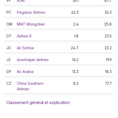
VF
AJet
36.1
50.7
PC
Pegasus Airlines
42.3
36.3
OM
MIAT Mongolian
2.4
25.8
D7
AirAsia X
1.8
23.5
JU
Air Serbia
24.7
22.2
J2
Azerbaijan Airlines
16.2
19.9
G9
Air Arabia
13.3
18.3
CZ
China Southern
8.2
17.7
Airlines
Classement général et explication