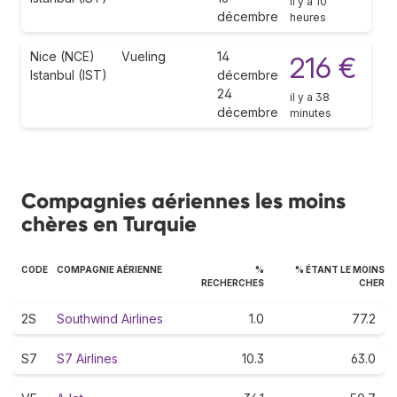
il y a 10
décembre
heures
Nice (NCE)
Vueling
14
216 €
Istanbul (IST)
décembre
24
il y a 38
décembre
minutes
Compagnies aériennes les moins
chères en Turquie
CODE
COMPAGNIE AÉRIENNE
%
% ÉTANT LE MOINS
RECHERCHES
CHER
2S
Southwind Airlines
1.0
77.2
S7
S7 Airlines
10.3
63.0