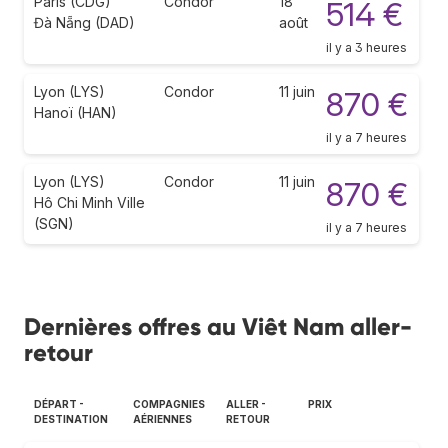
Paris (CDG)
Condor
18
514 €
Đà Nẵng (DAD)
août
il y a 3 heures
Lyon (LYS)
Condor
11 juin
870 €
Hanoï (HAN)
il y a 7 heures
Lyon (LYS)
Condor
11 juin
870 €
Hô Chi Minh Ville
(SGN)
il y a 7 heures
Dernières offres au Viêt Nam aller-
retour
DÉPART -
COMPAGNIES
ALLER -
PRIX
DESTINATION
AÉRIENNES
RETOUR