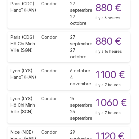
Paris (CDG)
Condor
27
880 €
Hanoï (HAN)
septembre
27
il y a 6 heures
octobre
Paris (CDG)
Condor
27
880 €
Hô Chi Minh
septembre
Ville (SGN)
27
il y a 16 heures
octobre
Lyon (LYS)
Condor
6 octobre
1 100 €
Hanoï (HAN)
4
novembre
il y a 7 heures
Lyon (LYS)
Condor
15
1 060 €
Hô Chi Minh
septembre
Ville (SGN)
25
il y a 7 heures
septembre
Nice (NCE)
Condor
29
1 120 €
Hanoï (HAN)
septembre