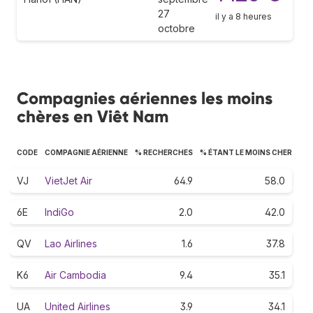
27
il y a 8 heures
octobre
Compagnies aériennes les moins
chères en Viêt Nam
CODE
COMPAGNIE AÉRIENNE
% RECHERCHES
% ÉTANT LE MOINS CHER
VJ
VietJet Air
64.9
58.0
6E
IndiGo
2.0
42.0
QV
Lao Airlines
1.6
37.8
K6
Air Cambodia
9.4
35.1
UA
United Airlines
3.9
34.1