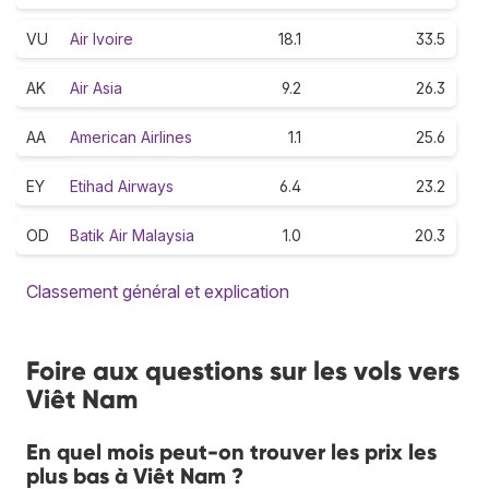
VU
Air Ivoire
18.1
33.5
AK
Air Asia
9.2
26.3
AA
American Airlines
1.1
25.6
EY
Etihad Airways
6.4
23.2
OD
Batik Air Malaysia
1.0
20.3
Classement général et explication
Foire aux questions sur les vols vers
Viêt Nam
En quel mois peut-on trouver les prix les
plus bas à Viêt Nam ?