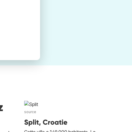
z
source
Split, Croatie