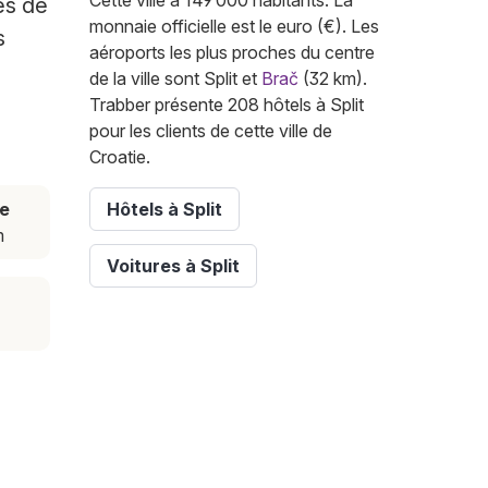
Cette ville a 149 000 habitants. La
es de
monnaie officielle est le euro (€). Les
s
aéroports les plus proches du centre
de la ville sont Split et
Brač
(32 km).
Trabber présente 208 hôtels à Split
pour les clients de cette ville de
Croatie.
ce
Hôtels à Split
m
Voitures à Split