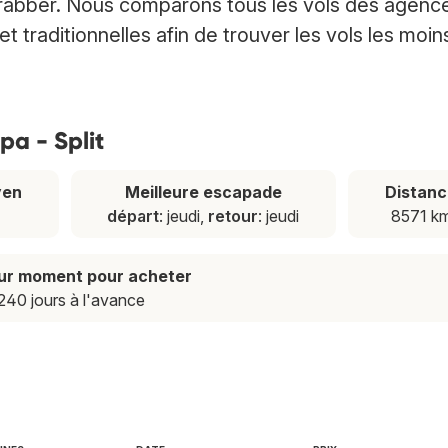
Trabber. Nous comparons tous les vols des agenc
 traditionnelles afin de trouver les vols les moin
pa - Split
yen
Meilleure escapade
Distan
départ
: jeudi,
retour
: jeudi
8571 k
eur moment pour acheter
240 jours à l'avance