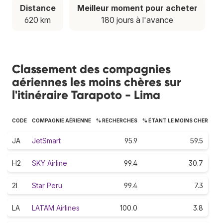
Distance
Meilleur moment pour acheter
620 km
180 jours à l'avance
Classement des compagnies
aériennes les moins chères sur
l'itinéraire Tarapoto - Lima
CODE
COMPAGNIE AÉRIENNE
% RECHERCHES
% ÉTANT LE MOINS CHER
JA
JetSmart
95.9
59.5
H2
SKY Airline
99.4
30.7
2I
Star Peru
99.4
7.3
LA
LATAM Airlines
100.0
3.8