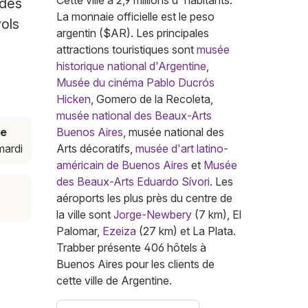
Cette ville a 2,9 millions d' habitants.
 des
La monnaie officielle est le peso
vols
argentin ($AR). Les principales
attractions touristiques sont
musée
historique national d'Argentine
,
Musée du cinéma Pablo Ducrós
Hicken
, Gomero de la Recoleta,
musée national des Beaux-Arts
de
Buenos Aires
, musée national des
mardi
Arts décoratifs,
musée d'art latino-
américain de Buenos Aires
et
Musée
des Beaux-Arts Eduardo Sívori
. Les
aéroports les plus près du centre de
la ville sont
Jorge-Newbery
(7 km), El
Palomar,
Ezeiza
(27 km) et La Plata.
Trabber présente 406 hôtels à
Buenos Aires pour les clients de
cette ville de Argentine.