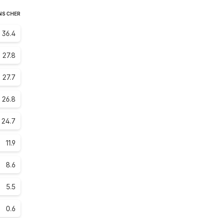
NS CHER
36.4
27.8
27.7
26.8
24.7
11.9
8.6
5.5
0.6