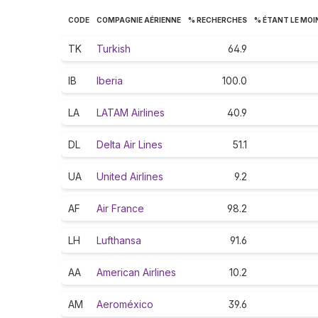
CODE
COMPAGNIE AÉRIENNE
% RECHERCHES
% ÉTANT LE MOI
TK
Turkish
64.9
IB
Iberia
100.0
LA
LATAM Airlines
40.9
DL
Delta Air Lines
51.1
UA
United Airlines
9.2
AF
Air France
98.2
LH
Lufthansa
91.6
AA
American Airlines
10.2
AM
Aeroméxico
39.6