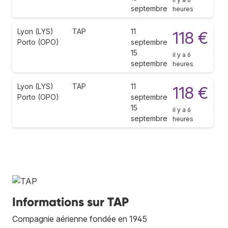
septembre
heures
Lyon (LYS)
TAP
11
118 €
Porto (OPO)
septembre
15
il y a 6
septembre
heures
Lyon (LYS)
TAP
11
118 €
Porto (OPO)
septembre
15
il y a 6
septembre
heures
Informations sur TAP
Compagnie aérienne fondée en 1945