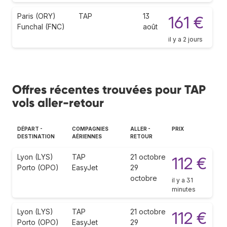
Paris (ORY)
TAP
13
161 €
Funchal (FNC)
août
il y a 2 jours
Offres récentes trouvées pour TAP
vols aller-retour
DÉPART -
COMPAGNIES
ALLER -
PRIX
DESTINATION
AÉRIENNES
RETOUR
Lyon (LYS)
TAP
21 octobre
112 €
Porto (OPO)
EasyJet
29
octobre
il y a 31
minutes
Lyon (LYS)
TAP
21 octobre
112 €
Porto (OPO)
EasyJet
29