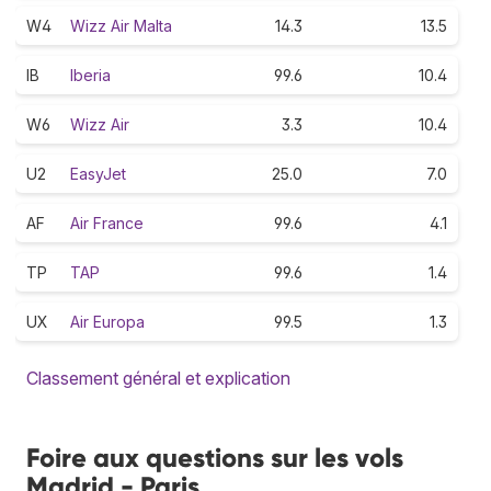
W4
Wizz Air Malta
14.3
13.5
IB
Iberia
99.6
10.4
W6
Wizz Air
3.3
10.4
U2
EasyJet
25.0
7.0
AF
Air France
99.6
4.1
TP
TAP
99.6
1.4
UX
Air Europa
99.5
1.3
Classement général et explication
Foire aux questions sur les vols
Madrid - Paris