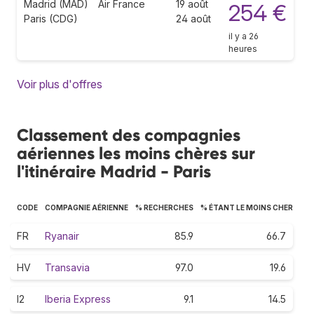
Madrid (MAD)
Air France
19 août
254 €
Paris (CDG)
24 août
il y a 26
heures
Voir plus d'offres
Classement des compagnies
aériennes les moins chères sur
l'itinéraire Madrid - Paris
CODE
COMPAGNIE AÉRIENNE
% RECHERCHES
% ÉTANT LE MOINS CHER
FR
Ryanair
85.9
66.7
HV
Transavia
97.0
19.6
I2
Iberia Express
9.1
14.5