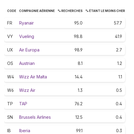
CODE
COMPAGNIE AÉRIENNE
% RECHERCHES
% ÉTANT LE MOINS CHER
FR
Ryanair
95.0
57.7
VY
Vueling
98.8
41.9
UX
Air Europa
98.9
2.7
OS
Austrian
8.1
1.2
W4
Wizz Air Malta
14.4
1.1
W6
Wizz Air
1.3
0.5
TP
TAP
76.2
0.4
SN
Brussels Airlines
12.5
0.4
IB
Iberia
99.1
0.3