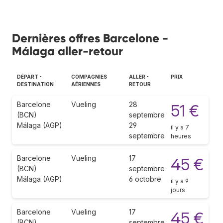
Dernières offres Barcelone -
Málaga aller-retour
DÉPART -
COMPAGNIES
ALLER -
PRIX
DESTINATION
AÉRIENNES
RETOUR
Barcelone
Vueling
28
51 €
(BCN)
septembre
Málaga (AGP)
29
il y a 7
septembre
heures
Barcelone
Vueling
17
45 €
(BCN)
septembre
Málaga (AGP)
6 octobre
il y a 9
jours
Barcelone
Vueling
17
45 €
(BCN)
septembre