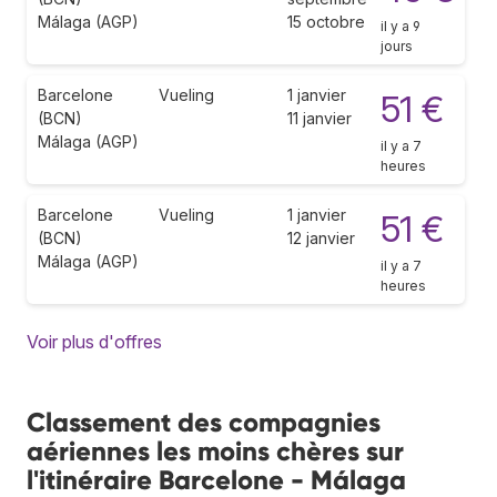
Málaga (AGP)
15 octobre
il y a 9
jours
Barcelone
Vueling
1 janvier
51 €
(BCN)
11 janvier
Málaga (AGP)
il y a 7
heures
Barcelone
Vueling
1 janvier
51 €
(BCN)
12 janvier
Málaga (AGP)
il y a 7
heures
Voir plus d'offres
Classement des compagnies
aériennes les moins chères sur
l'itinéraire Barcelone - Málaga