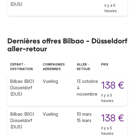
(DUS)
il y a 5
heures
Dernières offres Bilbao - Düsseldorf
aller-retour
DÉPART -
COMPAGNIES
ALLER -
PRIX
DESTINATION
AÉRIENNES
RETOUR
Bilbao (BIO)
Vueling
13 octobre
138 €
Düsseldorf
4
(DUS)
novembre
il y a 5
heures
Bilbao (BIO)
Vueling
10 mars
138 €
Düsseldorf
15 mars
(DUS)
il y a 5
heures