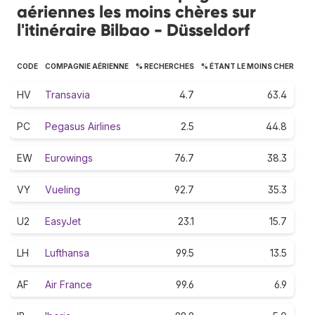
aériennes les moins chères sur
l'itinéraire Bilbao - Düsseldorf
CODE
COMPAGNIE AÉRIENNE
% RECHERCHES
% ÉTANT LE MOINS CHER
HV
Transavia
4.7
63.4
PC
Pegasus Airlines
2.5
44.8
EW
Eurowings
76.7
38.3
VY
Vueling
92.7
35.3
U2
EasyJet
23.1
15.7
LH
Lufthansa
99.5
13.5
AF
Air France
99.6
6.9