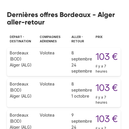
Dernières offres Bordeaux - Alger
aller-retour
DÉPART -
COMPAGNIES
ALLER -
PRIX
DESTINATION
AÉRIENNES
RETOUR
Bordeaux
Volotea
8
103 €
(BOD)
septembre
Alger (ALG)
24
il y a 7
septembre
heures
Bordeaux
Volotea
8
103 €
(BOD)
septembre
Alger (ALG)
1 octobre
il y a 7
heures
Bordeaux
Volotea
9
103 €
(BOD)
septembre
Alger (ALG)
24
il y a 7