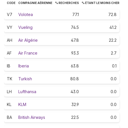
CODE
COMPAGNIE AÉRIENNE
% RECHERCHES
% ÉTANT LE MOINS CHER
V7
Volotea
77.1
72.8
VY
Vueling
74.5
41.2
AH
Air Algérie
47.8
22.2
AF
Air France
93.3
2.7
IB
Iberia
63.8
0.1
TK
Turkish
80.8
0.0
LH
Lufthansa
43.0
0.0
KL
KLM
32.9
0.0
BA
British Airways
22.5
0.0