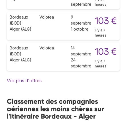
septembre
heures
Bordeaux
Volotea
9
103 €
(BOD)
septembre
Alger (ALG)
1 octobre
il y a 7
heures
Bordeaux
Volotea
14
103 €
(BOD)
septembre
Alger (ALG)
24
il y a 7
septembre
heures
Voir plus d'offres
Classement des compagnies
aériennes les moins chères sur
l'itinéraire Bordeaux - Alger