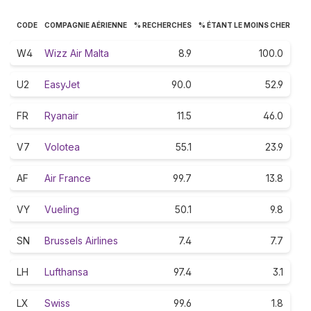
CODE
COMPAGNIE AÉRIENNE
% RECHERCHES
% ÉTANT LE MOINS CHER
W4
Wizz Air Malta
8.9
100.0
U2
EasyJet
90.0
52.9
FR
Ryanair
11.5
46.0
V7
Volotea
55.1
23.9
AF
Air France
99.7
13.8
VY
Vueling
50.1
9.8
SN
Brussels Airlines
7.4
7.7
LH
Lufthansa
97.4
3.1
LX
Swiss
99.6
1.8