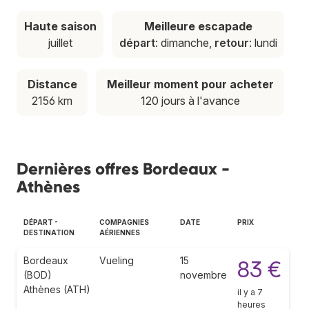
Haute saison
Meilleure escapade
juillet
départ
: dimanche,
retour
: lundi
Distance
Meilleur moment pour acheter
2156 km
120 jours à l'avance
Dernières offres Bordeaux -
Athènes
DÉPART -
COMPAGNIES
DATE
PRIX
DESTINATION
AÉRIENNES
Bordeaux
Vueling
15
83 €
(BOD)
novembre
Athènes (ATH)
il y a 7
heures