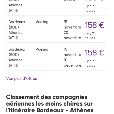
Athènes
il y a 7
(ATH)
heures
Bordeaux
Vueling
15
158 €
(BOD)
novembre
Athènes
20
il y a 7
(ATH)
novembre
heures
Bordeaux
Vueling
15
158 €
(BOD)
novembre
Athènes
10
il y a 7
(ATH)
décembre
heures
Voir plus d'offres
Classement des compagnies
aériennes les moins chères sur
l'itinéraire Bordeaux - Athènes