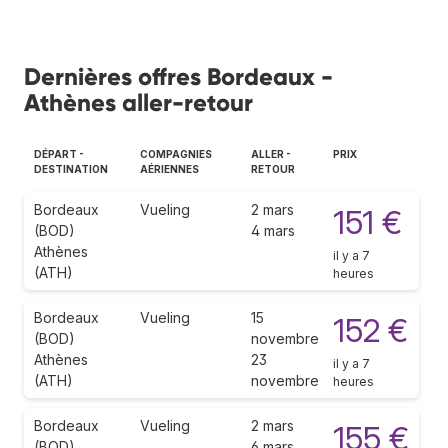
Dernières offres Bordeaux -
Athènes aller-retour
DÉPART -
COMPAGNIES
ALLER -
PRIX
DESTINATION
AÉRIENNES
RETOUR
Bordeaux
Vueling
2 mars
151 €
(BOD)
4 mars
Athènes
il y a 7
(ATH)
heures
Bordeaux
Vueling
15
152 €
(BOD)
novembre
Athènes
23
il y a 7
(ATH)
novembre
heures
Bordeaux
Vueling
2 mars
155 €
(BOD)
6 mars