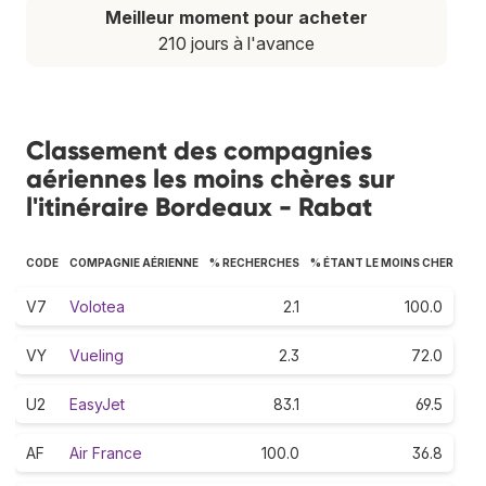
Meilleur moment pour acheter
210 jours à l'avance
Classement des compagnies
aériennes les moins chères sur
l'itinéraire Bordeaux - Rabat
CODE
COMPAGNIE AÉRIENNE
% RECHERCHES
% ÉTANT LE MOINS CHER
V7
Volotea
2.1
100.0
VY
Vueling
2.3
72.0
U2
EasyJet
83.1
69.5
AF
Air France
100.0
36.8