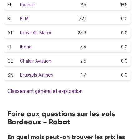
FR
Ryanair
9.5
19.5
KL
KLM
72.1
0.0
AT
Royal Air Maroc
23.3
0.0
IB
Iberia
3.6
0.0
CE
Chalair Aviation
2.5
0.0
SN
Brussels Airlines
1.7
0.0
Classement général et explication
Foire aux questions sur les vols
Bordeaux - Rabat
En quel mois peut-on trouver les prix les