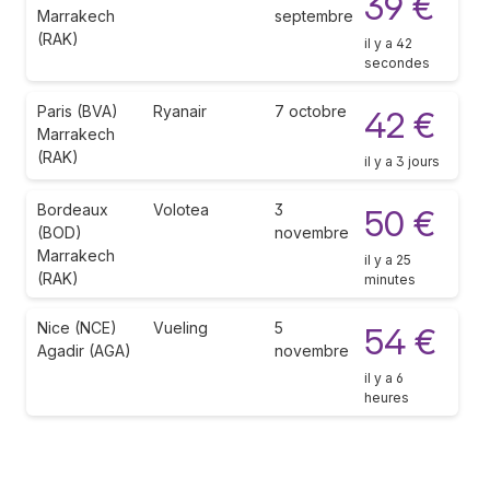
39 €
Marrakech
septembre
(RAK)
il y a 42
secondes
Paris (BVA)
Ryanair
7 octobre
42 €
Marrakech
(RAK)
il y a 3 jours
Bordeaux
Volotea
3
50 €
(BOD)
novembre
Marrakech
il y a 25
(RAK)
minutes
Nice (NCE)
Vueling
5
54 €
Agadir (AGA)
novembre
il y a 6
heures