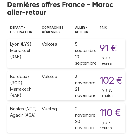
Dernières offres France - Maroc
aller-retour
DÉPART -
COMPAGNIES
ALLER -
PRIX
DESTINATION
AÉRIENNES
RETOUR
Lyon (LYS)
Volotea
5
91 €
Marrakech
septembre
(RAK)
10
il y a 7
septembre
heures
Bordeaux
Volotea
3
102 €
(BOD)
novembre
Marrakech
21
il y a 25
(RAK)
novembre
minutes
Nantes (NTE)
Vueling
2
110 €
Agadir (AGA)
novembre
20
il y a 7
novembre
heures