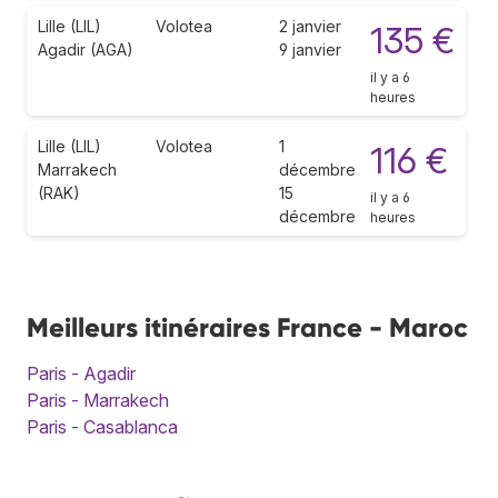
Lille (LIL)
Volotea
2 janvier
135 €
Agadir (AGA)
9 janvier
il y a 6
heures
Lille (LIL)
Volotea
1
116 €
Marrakech
décembre
(RAK)
15
il y a 6
décembre
heures
Meilleurs itinéraires France - Maroc
Paris - Agadir
Paris - Marrakech
Paris - Casablanca