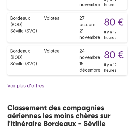
novembre
heures
Bordeaux
Volotea
27
80 €
(BOD)
octobre
Séville (SVQ)
21
il y a 12
novembre
heures
Bordeaux
Volotea
24
80 €
(BOD)
novembre
Séville (SVQ)
15
il y a 12
décembre
heures
Voir plus d'offres
Classement des compagnies
aériennes les moins chères sur
l'itinéraire Bordeaux - Séville