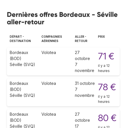
Dernières offres Bordeaux - Séville
aller-retour
DÉPART -
COMPAGNIES
ALLER -
PRIX
DESTINATION
AÉRIENNES
RETOUR
Bordeaux
Volotea
27
71 €
(BOD)
octobre
Séville (SVQ)
7
il y a 12
novembre
heures
Bordeaux
Volotea
31 octobre
78 €
(BOD)
7
Séville (SVQ)
novembre
il y a 12
heures
Bordeaux
Volotea
27
80 €
(BOD)
octobre
Séville (SVQ)
17
il y a 12