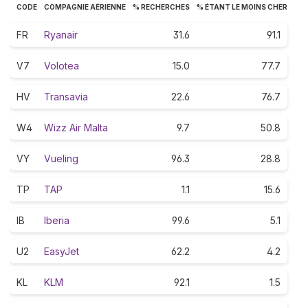
CODE
COMPAGNIE AÉRIENNE
% RECHERCHES
% ÉTANT LE MOINS CHER
FR
Ryanair
31.6
91.1
V7
Volotea
15.0
77.7
HV
Transavia
22.6
76.7
W4
Wizz Air Malta
9.7
50.8
VY
Vueling
96.3
28.8
TP
TAP
1.1
15.6
IB
Iberia
99.6
5.1
U2
EasyJet
62.2
4.2
KL
KLM
92.1
1.5