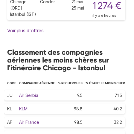
Chicago
Condor
21 mai
1 274 €
(ORD)
25 mai
Istanbul (IST)
il y a 6 heures
Voir plus d'offres
Classement des compagnies
aériennes les moins chères sur
l'itinéraire Chicago - Istanbul
CODE
COMPAGNIE AÉRIENNE
% RECHERCHES
% ÉTANT LE MOINS CHER
JU
Air Serbia
9.5
71.5
KL
KLM
98.8
40.2
AF
Air France
98.5
32.2