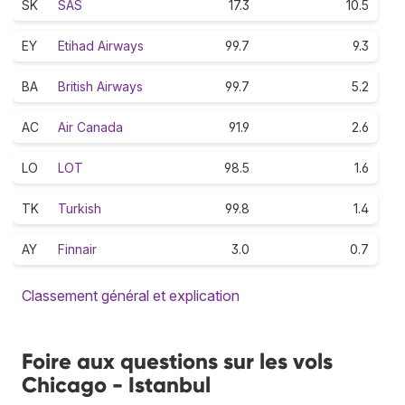
SK
SAS
17.3
10.5
EY
Etihad Airways
99.7
9.3
BA
British Airways
99.7
5.2
AC
Air Canada
91.9
2.6
LO
LOT
98.5
1.6
TK
Turkish
99.8
1.4
AY
Finnair
3.0
0.7
Classement général et explication
Foire aux questions sur les vols
Chicago - Istanbul