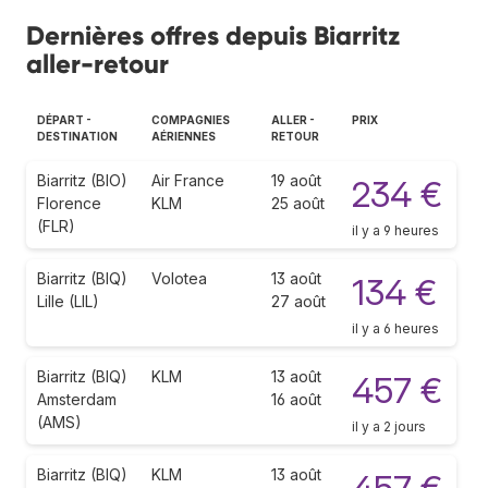
Dernières offres depuis Biarritz
aller-retour
DÉPART -
COMPAGNIES
ALLER -
PRIX
DESTINATION
AÉRIENNES
RETOUR
Biarritz (BIO)
Air France
19 août
234 €
Florence
KLM
25 août
(FLR)
il y a 9 heures
Biarritz (BIQ)
Volotea
13 août
134 €
Lille (LIL)
27 août
il y a 6 heures
Biarritz (BIQ)
KLM
13 août
457 €
Amsterdam
16 août
(AMS)
il y a 2 jours
Biarritz (BIQ)
KLM
13 août