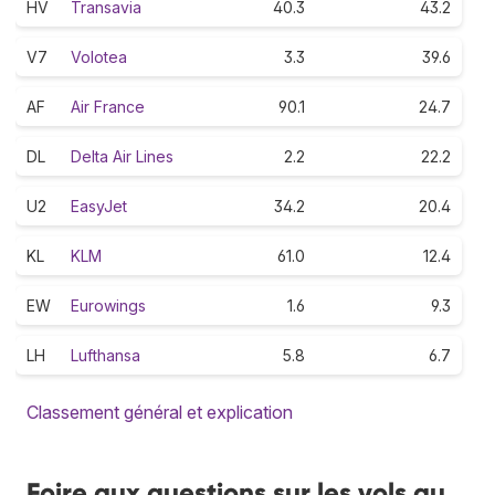
HV
Transavia
40.3
43.2
V7
Volotea
3.3
39.6
AF
Air France
90.1
24.7
DL
Delta Air Lines
2.2
22.2
U2
EasyJet
34.2
20.4
KL
KLM
61.0
12.4
EW
Eurowings
1.6
9.3
LH
Lufthansa
5.8
6.7
Classement général et explication
Foire aux questions sur les vols au