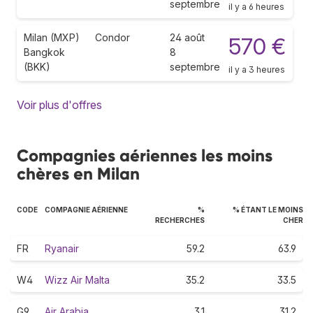
septembre
il y a 6 heures
Milan (MXP)
Condor
24 août
570 €
Bangkok
8
(BKK)
septembre
il y a 3 heures
Voir plus d'offres
Compagnies aériennes les moins
chères en Milan
CODE
COMPAGNIE AÉRIENNE
%
% ÉTANT LE MOINS
RECHERCHES
CHER
FR
Ryanair
59.2
63.9
W4
Wizz Air Malta
35.2
33.5
G9
Air Arabia
3.1
31.2