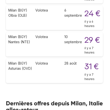
Milan (BGY)
Volotea
6
24 €
Olbia (OLB)
septembre
il y a 6
heures
Milan (BGY)
Volotea
10
29 €
Nantes (NTE)
septembre
il y a 7
heures
Milan (BGY)
Volotea
28 août
31 €
Asturias (OVD)
il y a 7
heures
Dernières offres depuis Milan, Italie
aller-retour