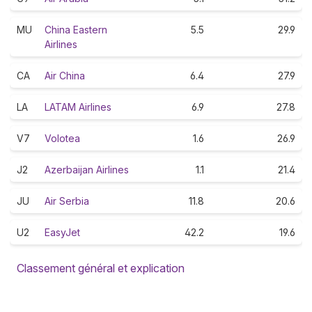
MU
China Eastern
5.5
29.9
Airlines
CA
Air China
6.4
27.9
LA
LATAM Airlines
6.9
27.8
V7
Volotea
1.6
26.9
J2
Azerbaijan Airlines
1.1
21.4
JU
Air Serbia
11.8
20.6
U2
EasyJet
42.2
19.6
Classement général et explication