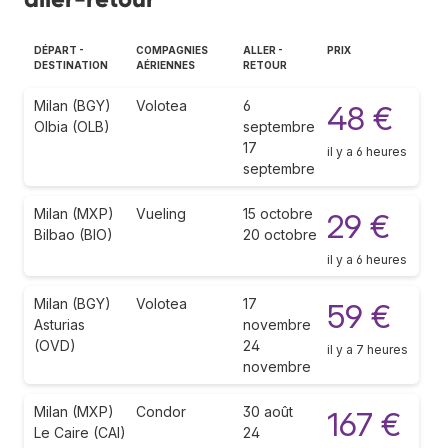
DÉPART -
COMPAGNIES
ALLER -
PRIX
DESTINATION
AÉRIENNES
RETOUR
Milan (BGY)
Volotea
6
48 €
Olbia (OLB)
septembre
17
il y a 6 heures
septembre
Milan (MXP)
Vueling
15 octobre
29 €
Bilbao (BIO)
20 octobre
il y a 6 heures
Milan (BGY)
Volotea
17
59 €
Asturias
novembre
(OVD)
24
il y a 7 heures
novembre
Milan (MXP)
Condor
30 août
167 €
Le Caire (CAI)
24