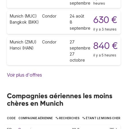
septembre
heures
Munich (MUC)
Condor
24 août
630 €
Bangkok (BKK)
8
septembre
il y a 3 heures
Munich (ZMU)
Condor
27
840 €
Hanoï (HAN)
septembre
27
il y a 5 heures
octobre
Voir plus d'offres
Compagnies aériennes les moins
chères en Munich
CODE
COMPAGNIE AÉRIENNE
% RECHERCHES
% ÉTANT LE MOINS CHER