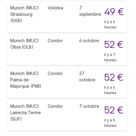
Munich (MUC)
Volotea
7
49 €
Strasbourg
septembre
(SXB)
il y a 6
heures
Munich (MUC)
Condor
6 octobre
52 €
Olbia (OLB)
il y a 7
heures
Munich (MUC)
Condor
27
52 €
Palma de
octobre
Majorque (PMI)
il y a 6
heures
Munich (MUC)
Condor
7 octobre
52 €
Lamezia Terme
(SUF)
il y a 5
heures