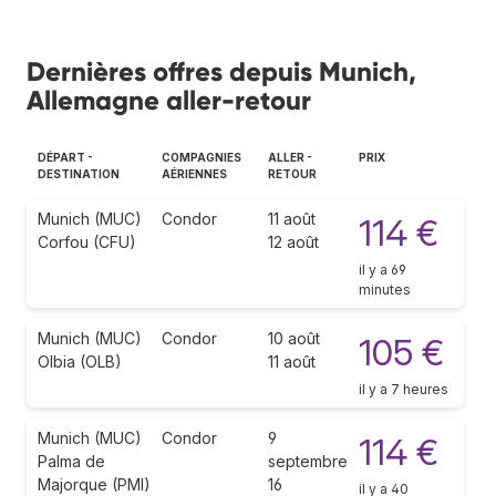
Dernières offres depuis Munich,
Allemagne aller-retour
DÉPART -
COMPAGNIES
ALLER -
PRIX
DESTINATION
AÉRIENNES
RETOUR
Munich (MUC)
Condor
11 août
114 €
Corfou (CFU)
12 août
il y a 69
minutes
Munich (MUC)
Condor
10 août
105 €
Olbia (OLB)
11 août
il y a 7 heures
Munich (MUC)
Condor
9
114 €
Palma de
septembre
Majorque (PMI)
16
il y a 40