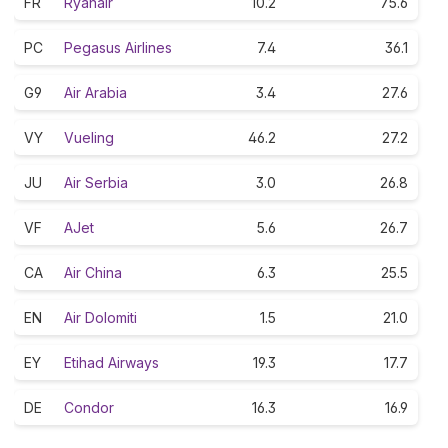
FR
Ryanair
10.2
75.6
PC
Pegasus Airlines
7.4
36.1
G9
Air Arabia
3.4
27.6
VY
Vueling
46.2
27.2
JU
Air Serbia
3.0
26.8
VF
AJet
5.6
26.7
CA
Air China
6.3
25.5
EN
Air Dolomiti
1.5
21.0
EY
Etihad Airways
19.3
17.7
DE
Condor
16.3
16.9