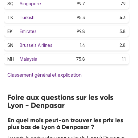
SQ
Singapore
99.7
7.9
TK
Turkish
95.3
4.3
EK
Emirates
99.8
3.8
SN
Brussels Airlines
1.4
2.8
MH
Malaysia
75.8
1.1
Classement général et explication
Foire aux questions sur les vols
Lyon - Denpasar
En quel mois peut-on trouver les prix les
plus bas de Lyon à Denpasar ?
Le mois le moins cher pour voler de Lyon à Denpasar