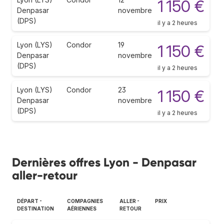
1 150 €
Denpasar
novembre
(DPS)
il y a 2 heures
Lyon (LYS)
Condor
19
1 150 €
Denpasar
novembre
(DPS)
il y a 2 heures
Lyon (LYS)
Condor
23
1 150 €
Denpasar
novembre
(DPS)
il y a 2 heures
Dernières offres Lyon - Denpasar
aller-retour
DÉPART -
COMPAGNIES
ALLER -
PRIX
DESTINATION
AÉRIENNES
RETOUR