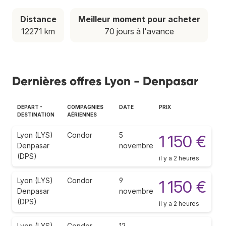
Distance
Meilleur moment pour acheter
12271 km
70 jours à l'avance
Dernières offres Lyon - Denpasar
DÉPART -
COMPAGNIES
DATE
PRIX
DESTINATION
AÉRIENNES
Lyon (LYS)
Condor
5
1 150 €
Denpasar
novembre
(DPS)
il y a 2 heures
Lyon (LYS)
Condor
9
1 150 €
Denpasar
novembre
(DPS)
il y a 2 heures
Lyon (LYS)
Condor
12