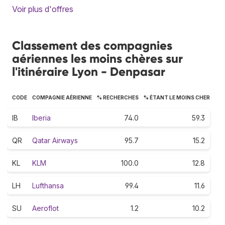
Voir plus d'offres
Classement des compagnies
aériennes les moins chères sur
l'itinéraire Lyon - Denpasar
CODE
COMPAGNIE AÉRIENNE
% RECHERCHES
% ÉTANT LE MOINS CHER
IB
Iberia
74.0
59.3
QR
Qatar Airways
95.7
15.2
KL
KLM
100.0
12.8
LH
Lufthansa
99.4
11.6
SU
Aeroflot
1.2
10.2