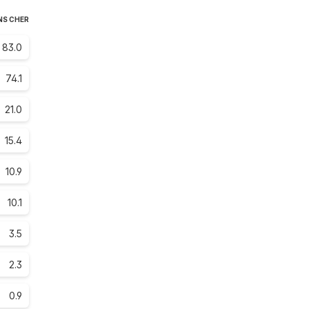
NS CHER
83.0
74.1
21.0
15.4
10.9
10.1
3.5
2.3
0.9