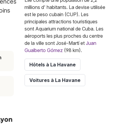
Elle compte une population de 2,2
gences
millions d' habitants. La devise utilisée
oins
est le peso cubain (CUP). Les
principales attractions touristiques
sont Aquarium national de Cuba. Les
aéroports les plus proches du centre
de la ville sont José-Martí et
Juan
Gualberto Gómez
(98 km).
n
Hôtels à La Havane
Voitures à La Havane
Lyon