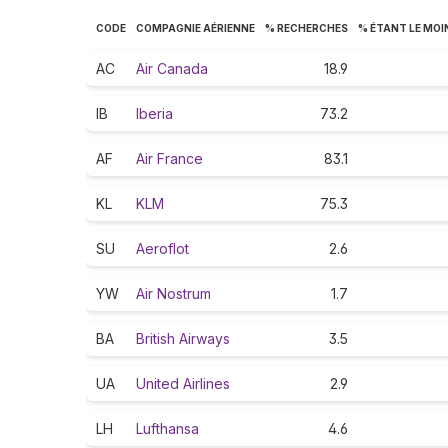
CODE
COMPAGNIE AÉRIENNE
% RECHERCHES
% ÉTANT LE MOI
AC
Air Canada
18.9
IB
Iberia
73.2
AF
Air France
83.1
KL
KLM
75.3
SU
Aeroflot
2.6
YW
Air Nostrum
1.7
BA
British Airways
3.5
UA
United Airlines
2.9
LH
Lufthansa
4.6