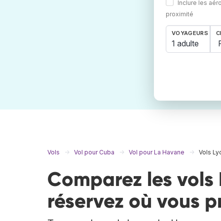
Inclure les aér
proximité
VOYAGEURS
C
1 adulte
Vols
Vol pour Cuba
Vol pour La Havane
Vols Ly
Comparez les vols 
réservez où vous p