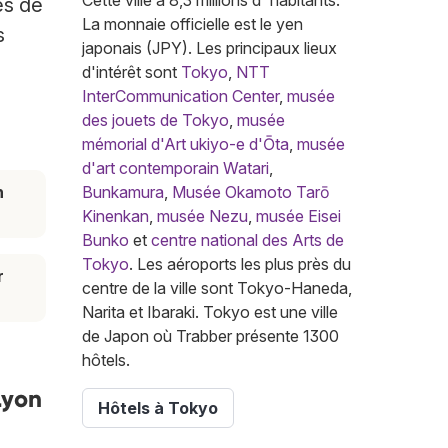
Cette ville a 8,3 millions d' habitants.
es de
La monnaie officielle est le yen
s
japonais (JPY). Les principaux lieux
d'intérêt sont
Tokyo
,
NTT
InterCommunication Center
,
musée
des jouets de Tokyo
,
musée
mémorial d'Art ukiyo-e d'Ōta
,
musée
d'art contemporain Watari
,
n
Bunkamura
,
Musée Okamoto Tarō
Kinenkan
,
musée Nezu
,
musée Eisei
Bunko
et
centre national des Arts de
Tokyo
. Les aéroports les plus près du
r
centre de la ville sont Tokyo-Haneda,
Narita et Ibaraki. Tokyo est une ville
de Japon où Trabber présente 1300
hôtels.
Lyon
Hôtels à Tokyo