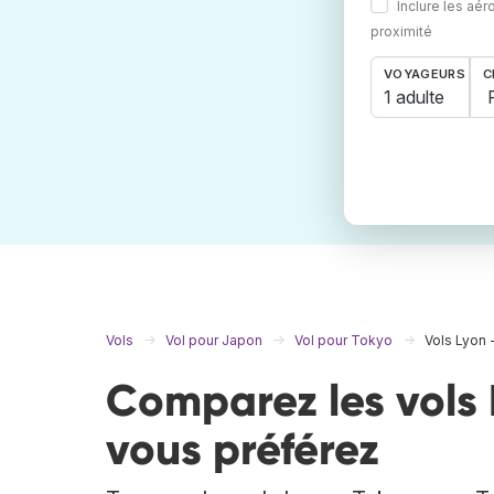
Inclure les aér
proximité
VOYAGEURS
C
1 adulte
Vols
Vol pour Japon
Vol pour Tokyo
Vols Lyon 
Comparez les vols 
vous préférez