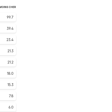
 MOINS CHER
99.7
39.4
23.4
21.3
21.2
18.0
15.3
7.8
6.0