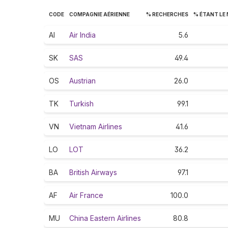
CODE
COMPAGNIE AÉRIENNE
% RECHERCHES
% ÉTANT LE
AI
Air India
5.6
SK
SAS
49.4
OS
Austrian
26.0
TK
Turkish
99.1
VN
Vietnam Airlines
41.6
LO
LOT
36.2
BA
British Airways
97.1
AF
Air France
100.0
MU
China Eastern Airlines
80.8