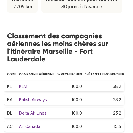
7709 km
30 jours à l'avance
Classement des compagnies
aériennes les moins chères sur
l'itinéraire Marseille - Fort
Lauderdale
CODE
COMPAGNIE AÉRIENNE
% RECHERCHES
% ÉTANT LE MOINS CHER
KL
KLM
100.0
38.2
BA
British Airways
100.0
23.2
DL
Delta Air Lines
100.0
23.2
AC
Air Canada
100.0
15.4