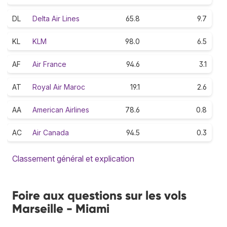
DL
Delta Air Lines
65.8
9.7
KL
KLM
98.0
6.5
AF
Air France
94.6
3.1
AT
Royal Air Maroc
19.1
2.6
AA
American Airlines
78.6
0.8
AC
Air Canada
94.5
0.3
Classement général et explication
Foire aux questions sur les vols
Marseille - Miami