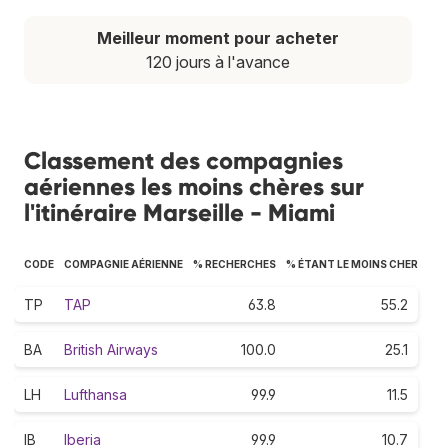
Meilleur moment pour acheter
120 jours à l'avance
Classement des compagnies
aériennes les moins chères sur
l'itinéraire Marseille - Miami
CODE
COMPAGNIE AÉRIENNE
% RECHERCHES
% ÉTANT LE MOINS CHER
TP
TAP
63.8
55.2
BA
British Airways
100.0
25.1
LH
Lufthansa
99.9
11.5
IB
Iberia
99.9
10.7