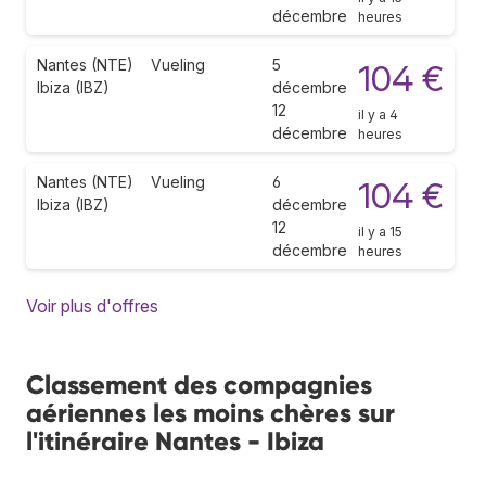
décembre
heures
Nantes (NTE)
Vueling
5
104 €
Ibiza (IBZ)
décembre
12
il y a 4
décembre
heures
Nantes (NTE)
Vueling
6
104 €
Ibiza (IBZ)
décembre
12
il y a 15
décembre
heures
Voir plus d'offres
Classement des compagnies
aériennes les moins chères sur
l'itinéraire Nantes - Ibiza