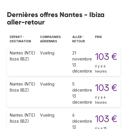
Dernières offres Nantes - Ibiza
aller-retour
DÉPART -
COMPAGNIES
ALLER -
PRIX
DESTINATION
AÉRIENNES
RETOUR
Nantes (NTE)
Vueling
21
103 €
Ibiza (IBZ)
novembre
13
il y a 4
décembre
heures
Nantes (NTE)
Vueling
5
103 €
Ibiza (IBZ)
décembre
13
il y a 4
décembre
heures
Nantes (NTE)
Vueling
6
103 €
Ibiza (IBZ)
décembre
13
il y a 15