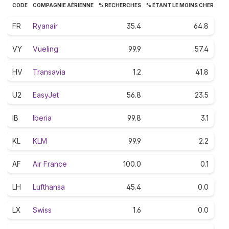
CODE
COMPAGNIE AÉRIENNE
% RECHERCHES
% ÉTANT LE MOINS CHER
FR
Ryanair
35.4
64.8
VY
Vueling
99.9
57.4
HV
Transavia
1.2
41.8
U2
EasyJet
56.8
23.5
IB
Iberia
99.8
3.1
KL
KLM
99.9
2.2
AF
Air France
100.0
0.1
LH
Lufthansa
45.4
0.0
LX
Swiss
1.6
0.0