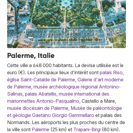
Palerme, Italie
Cette ville a 648 000 habitants. La devise utilisée est le
euro (€). Les principaux lieux d'intérêt sont
palais Riso
,
église Saint-Catalde de Palerme
,
Galerie d'art moderne
de Palerme
,
musée archéologique régional Antonino-
Salinas
,
palais Abatellis
,
musée international des
marionnettes Antonio-Pasqualino
, Castello a Mare,
musée diocésain de Palerme
,
Musée de paléontologie
et géologie Gaetano Giorgio Gemmellaro
et palais des
Normands. Les aéroports les plus proches du centre de
la ville sont
Palerme
(25 km) et
Trapani-Birgi
(80 km).