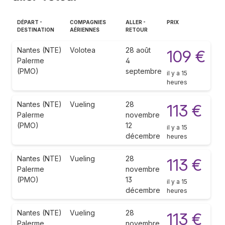
DÉPART -
COMPAGNIES
ALLER -
PRIX
DESTINATION
AÉRIENNES
RETOUR
Nantes (NTE)
Volotea
28 août
109 €
Palerme
4
(PMO)
septembre
il y a 15
heures
Nantes (NTE)
Vueling
28
113 €
Palerme
novembre
(PMO)
12
il y a 15
décembre
heures
Nantes (NTE)
Vueling
28
113 €
Palerme
novembre
(PMO)
13
il y a 15
décembre
heures
Nantes (NTE)
Vueling
28
113 €
Palerme
novembre