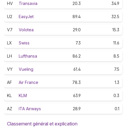
HV
Transavia
20.3
34.9
U2
EasyJet
89.4
32.5
V7
Volotea
29.0
15.3
LX
Swiss
7.3
11.6
LH
Lufthansa
86.2
8.5
VY
Vueling
61.4
7.5
AF
Air France
78.3
1.3
KL
KLM
63.9
0.3
AZ
ITA Airways
28.9
0.1
Classement général et explication