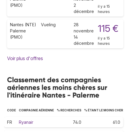
(PMO)
2
il y a 15
décembre
heures
Nantes (NTE)
Vueling
28
115 €
Palerme
novembre
(PMO)
14
il y a 15
décembre
heures
Voir plus d'offres
Classement des compagnies
aériennes les moins chères sur
l'itinéraire Nantes - Palerme
CODE
COMPAGNIE AÉRIENNE
% RECHERCHES
% ÉTANT LE MOINS CHER
FR
Ryanair
74.0
61.0