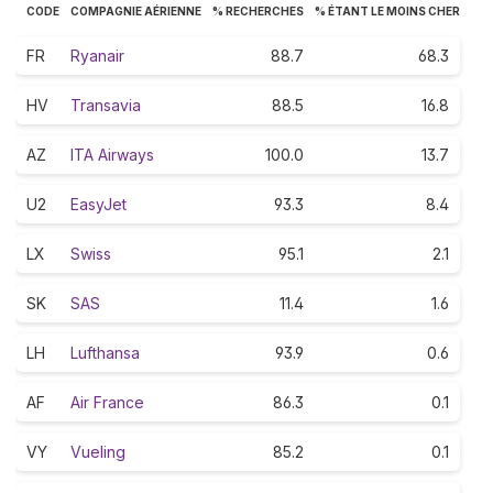
CODE
COMPAGNIE AÉRIENNE
% RECHERCHES
% ÉTANT LE MOINS CHER
FR
Ryanair
88.7
68.3
HV
Transavia
88.5
16.8
AZ
ITA Airways
100.0
13.7
U2
EasyJet
93.3
8.4
LX
Swiss
95.1
2.1
SK
SAS
11.4
1.6
LH
Lufthansa
93.9
0.6
AF
Air France
86.3
0.1
VY
Vueling
85.2
0.1