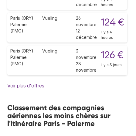
décembre
heures
Paris (ORY)
Vueling
26
124 €
Palerme
novembre
(PMO)
12
il y a 4
décembre
heures
Paris (ORY)
Vueling
3
126 €
Palerme
novembre
(PMO)
28
il y a 3 jours
novembre
Voir plus d'offres
Classement des compagnies
aériennes les moins chères sur
l'itinéraire Paris - Palerme