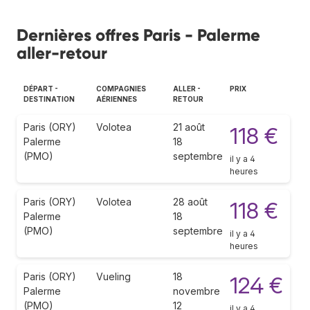
Dernières offres Paris - Palerme
aller-retour
DÉPART -
COMPAGNIES
ALLER -
PRIX
DESTINATION
AÉRIENNES
RETOUR
Paris (ORY)
Volotea
21 août
118 €
Palerme
18
(PMO)
septembre
il y a 4
heures
Paris (ORY)
Volotea
28 août
118 €
Palerme
18
(PMO)
septembre
il y a 4
heures
Paris (ORY)
Vueling
18
124 €
Palerme
novembre
(PMO)
12
il y a 4