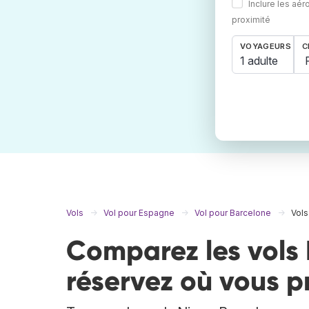
Inclure les aér
proximité
VOYAGEURS
C
1 adulte
Vols
Vol pour Espagne
Vol pour Barcelone
Vols
Comparez les vols 
réservez où vous p