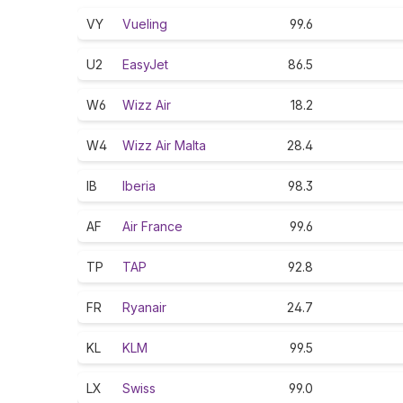
VY
Vueling
99.6
U2
EasyJet
86.5
W6
Wizz Air
18.2
W4
Wizz Air Malta
28.4
IB
Iberia
98.3
AF
Air France
99.6
TP
TAP
92.8
FR
Ryanair
24.7
KL
KLM
99.5
LX
Swiss
99.0