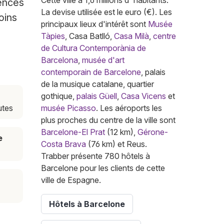
Cette ville a 1,6 millions d' habitants.
ences
La devise utilisée est le euro (€). Les
oins
principaux lieux d'intérêt sont
Musée
Tàpies
, Casa Batlló,
Casa Milà
,
centre
de Cultura Contemporània de
Barcelona
,
musée d'art
contemporain de Barcelone
, palais
de la musique catalane, quartier
gothique,
palais Güell
,
Casa Vicens
et
utes
musée Picasso
. Les aéroports les
plus proches du centre de la ville sont
Barcelone-El Prat
(12 km),
Gérone-
e
Costa Brava
(76 km) et Reus.
Trabber présente 780 hôtels à
Barcelone pour les clients de cette
ville de Espagne.
Hôtels à Barcelone