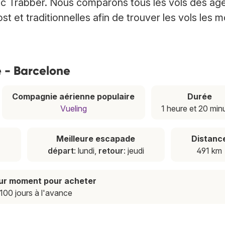
ec Trabber. Nous comparons tous les vols des ag
 et traditionnelles afin de trouver les vols les m
ce - Barcelone
Compagnie aérienne populaire
Durée
Vueling
1 heure et 20 min
n
Meilleure escapade
Distanc
départ
: lundi,
retour
: jeudi
491 km
eur moment pour acheter
100 jours à l'avance