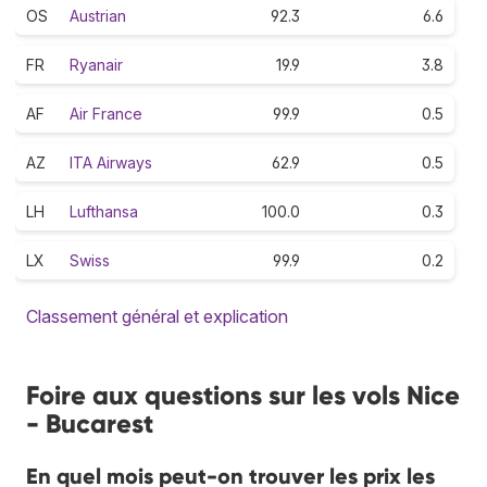
OS
Austrian
92.3
6.6
FR
Ryanair
19.9
3.8
AF
Air France
99.9
0.5
AZ
ITA Airways
62.9
0.5
LH
Lufthansa
100.0
0.3
LX
Swiss
99.9
0.2
Classement général et explication
Foire aux questions sur les vols Nice
- Bucarest
En quel mois peut-on trouver les prix les