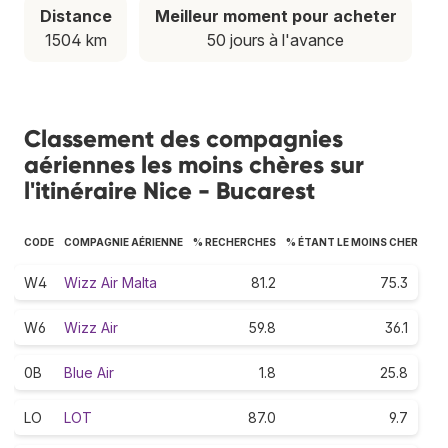
Distance
Meilleur moment pour acheter
1504 km
50 jours à l'avance
Classement des compagnies
aériennes les moins chères sur
l'itinéraire Nice - Bucarest
CODE
COMPAGNIE AÉRIENNE
% RECHERCHES
% ÉTANT LE MOINS CHER
W4
Wizz Air Malta
81.2
75.3
W6
Wizz Air
59.8
36.1
0B
Blue Air
1.8
25.8
LO
LOT
87.0
9.7