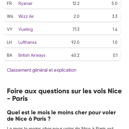
FR
Ryanair
12.2
5.0
W6
Wizz Air
2.0
3.3
VY
Vueling
71.3
1.4
LH
Lufthansa
92.0
1.0
BA
British Airways
40.2
0.1
Classement général et explication
Foire aux questions sur les vols Nice
- Paris
Quel est le mois le moins cher pour voler
de Nice à Paris ?
Le mois le moins cher pour voler de Nice à Paris est