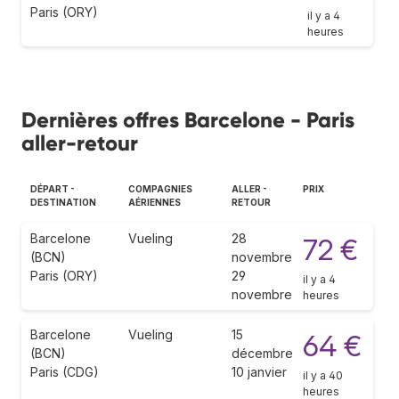
Paris (ORY)
il y a 4
heures
Dernières offres Barcelone - Paris
aller-retour
DÉPART -
COMPAGNIES
ALLER -
PRIX
DESTINATION
AÉRIENNES
RETOUR
Barcelone
Vueling
28
72 €
(BCN)
novembre
Paris (ORY)
29
il y a 4
novembre
heures
Barcelone
Vueling
15
64 €
(BCN)
décembre
Paris (CDG)
10 janvier
il y a 40
heures