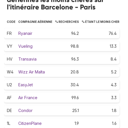
l'itinéraire Barcelone - Paris
CODE
COMPAGNIE AÉRIENNE
% RECHERCHES
% ÉTANT LE MOINS CHER
FR
Ryanair
94.2
76.4
VY
Vueling
98.8
13.3
HV
Transavia
96.3
8.4
W4
Wizz Air Malta
20.8
5.2
U2
EasyJet
30.4
4.3
AF
Air France
99.6
3.3
DE
Condor
25.1
1.8
1L
CitizenPlane
1.9
1.6