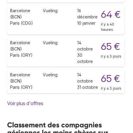
Barcelone
Vueling
16
64 €
(BCN)
décembre
Paris (CDG)
10 janvier
il y a 40
heures
Barcelone
Vueling
14
65 €
(BCN)
octobre
Paris (ORY)
30
il y a 3 jours
octobre
Barcelone
Vueling
14
65 €
(BCN)
octobre
Paris (ORY)
31 octobre
il y a 3 jours
Voir plus d'offres
Classement des compagnies
aériennes les moins chères sur