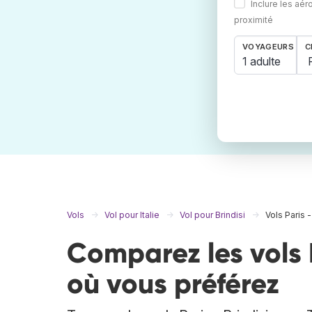
Inclure les aér
proximité
VOYAGEURS
C
1 adulte
Vols
Vol pour Italie
Vol pour Brindisi
Vols Paris -
Comparez les vols P
où vous préférez