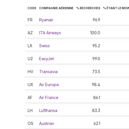
CODE
COMPAGNIE AÉRIENNE
% RECHERCHES
% ÉTANT LE MOI
FR
Ryanair
96.9
AZ
ITA Airways
100.0
LX
Swiss
95.2
U2
EasyJet
99.0
HV
Transavia
73.5
UX
Air Europa
98.4
AF
Air France
86.1
LH
Lufthansa
83.3
OS
Austrian
62.1