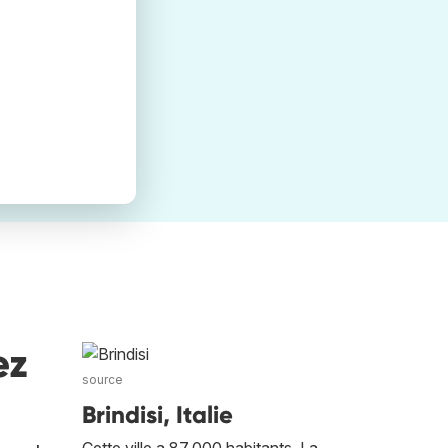
ez
source
Brindisi, Italie