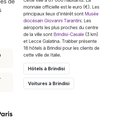
Cette ville a 87 000 habitants. La
ces de
monnaie officielle est le euro (€). Les
s
principaux lieux d'intérêt sont
Musée
diocésain Giovanni Tarantini
. Les
aéroports les plus proches du centre
de la ville sont
Brindisi-Casale
(3 km)
et Lecce Galatina. Trabber présente
18 hôtels à Brindisi pour les clients de
n
cette ville de Italie.
Hôtels à Brindisi
r
Voitures à Brindisi
aris